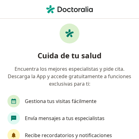
Men
Neurólogo • Cali, Valle del Cauca
Filtros
Seguro:
Coomeva Medicina Pr
Neurólogos recomendados de Coomeva
Cuida de tu salud
Medicina Prepagada S.A. en Cali
Encuentra los mejores especialistas y pide cita.
Descarga la App y accede gratuitamente a funciones
exclusivas para ti:
Gestiona tus visitas fácilmente
Envía mensajes a tus especialistas
Dr. Gonzalo Zuñiga Escobar
·
Ver más
Neurólogo
Recibe recordatorios y notificaciones
60 opiniones