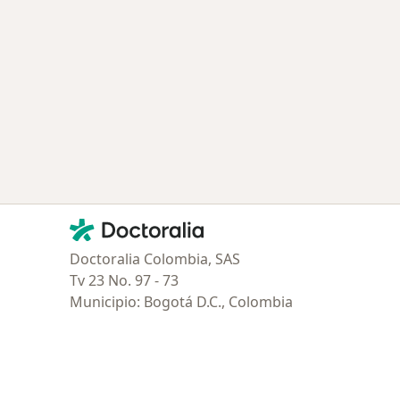
ría: Enfermedades más tratadas
Contacto
Doctoralia - Página de inicio
Doctoralia Colombia, SAS
Tv 23 No. 97 - 73
Municipio: Bogotá D.C., Colombia