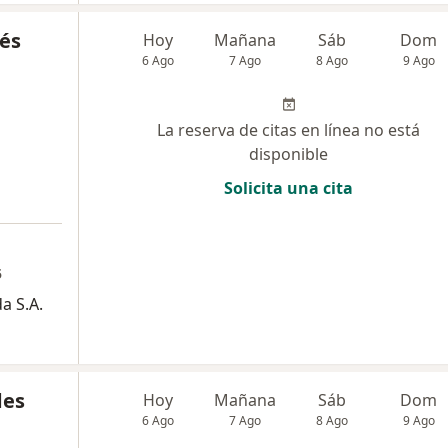
tés
Hoy
Mañana
Sáb
Dom
6 Ago
7 Ago
8 Ago
9 Ago
La reserva de citas en línea no está
disponible
Solicita una cita
5
a S.A.
des
Hoy
Mañana
Sáb
Dom
6 Ago
7 Ago
8 Ago
9 Ago