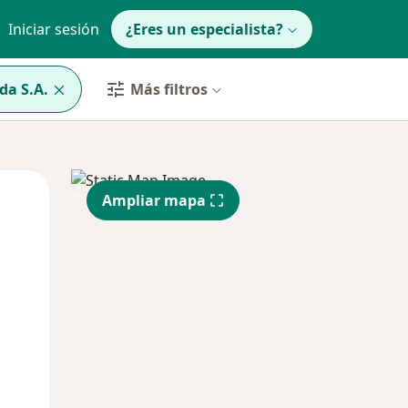
Iniciar sesión
¿Eres un especialista?
da S.A.
Más filtros
Lun
Mar
Mié
Ampliar mapa
10 Ago
11 Ago
12 Ago