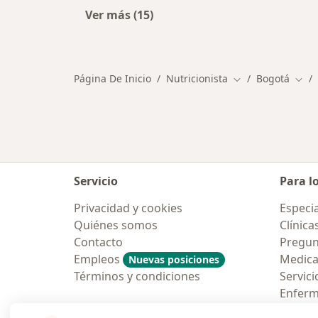
Ver más (15)
Más en esta categoría: Otros espec
Página De Inicio
Nutricionista
Bogotá
Cambiar de ciuda
Camb
Servicio
Para l
Privacidad y cookies
Especia
Quiénes somos
Clínica
Contacto
Pregun
Empleos
Medic
Nuevas posiciones
Términos y condiciones
Servici
Enfer
Pregun