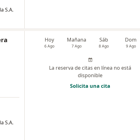
a S.A.
era
Hoy
Mañana
Sáb
Dom
6 Ago
7 Ago
8 Ago
9 Ago
La reserva de citas en línea no está
disponible
Solicita una cita
a S.A.