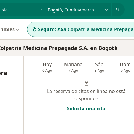
dad, enfermedad o nombre
p. ej. Bogotá
nibles
Seguro:
Axa Colpatria Medicina Prepaga
olpatria Medicina Prepagada S.A. en Bogotá
Hoy
Mañana
Sáb
Dom
6 Ago
7 Ago
8 Ago
9 Ago
era
La reserva de citas en línea no está
disponible
Solicita una cita