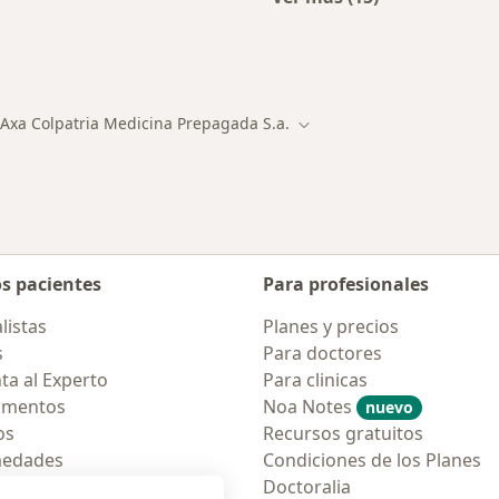
Más en esta catego
ialistas de Axa Colpatria Medicina Prepagada S.A.
Axa Colpatria Medicina Prepagada S.a.
d
iar de ciudad
Cambiar de ciudad
os pacientes
Para profesionales
listas
Planes y precios
s
Para doctores
ta al Experto
Para clinicas
amentos
Noa Notes
nuevo
os
Recursos gratuitos
medades
Condiciones de los Planes
tas Frecuentes
Doctoralia