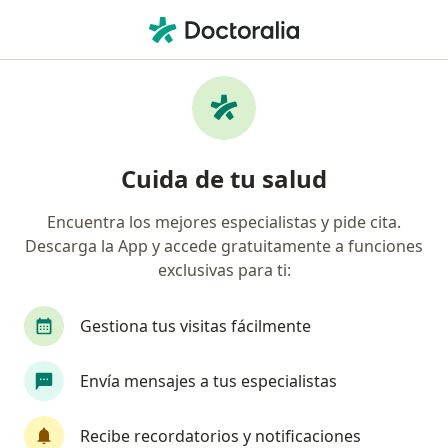
Men
Nutricionista • Bogotá, Cundinamarca
Búsquedas relacionadas
Otros especialistas de Medisanitas
Internistas de Medisanitas en Bogotá
Cuida de tu salud
Oftalmólogos de Medisanitas en Bogotá
Encuentra los mejores especialistas y pide cita.
Pediatras de Medisanitas en Bogotá
Descarga la App y accede gratuitamente a funciones
Cardiólogos pediátricos de Medisanitas en Bogotá
exclusivas para ti:
Enfermedades más tratadas
Gestiona tus visitas fácilmente
Obesidad en Bogotá
Envía mensajes a tus especialistas
Diabetes en Bogotá
Hipercolesterolemia (colesterol alto) en Bogotá
Recibe recordatorios y notificaciones