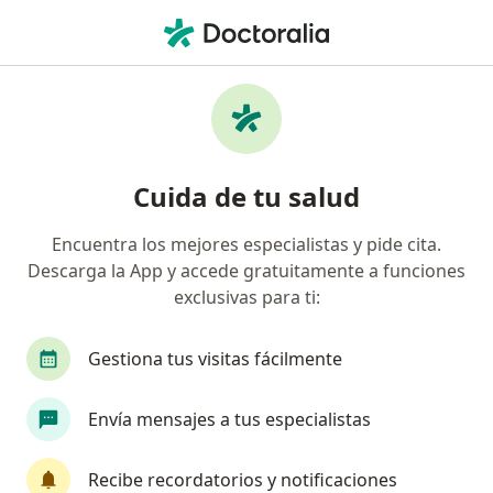
Men
Terapeuta Complementario • Bogotá, Cundinamarca
Filtros
Seguro:
Medisanitas
Profesionales en medicina complementaria
Cuida de tu salud
recomendados de Medisanitas en Bogotá
Encuentra los mejores especialistas y pide cita.
Descarga la App y accede gratuitamente a funciones
exclusivas para ti:
Gestiona tus visitas fácilmente
Envía mensajes a tus especialistas
Dra. Margarita Maria Aleman Escobar
·
Ver más
Terapeuta complementario, Pediatra
Recibe recordatorios y notificaciones
557 opiniones