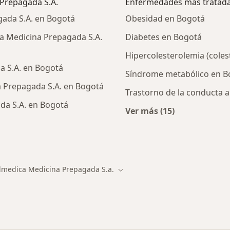
 Prepagada S.A.
Enfermedades más tratad
ada S.A. en Bogotá
Obesidad en Bogotá
a Medicina Prepagada S.A.
Diabetes en Bogotá
Hipercolesterolemia (coles
a S.A. en Bogotá
Síndrome metabólico en B
a Prepagada S.A. en Bogotá
Trastorno de la conducta 
da S.A. en Bogotá
Ver más (15)
Más en esta catego
ialistas de Colmedica Medicina Prepagada S.A.
lmedica Medicina Prepagada S.a.
d
Cambiar de ciudad