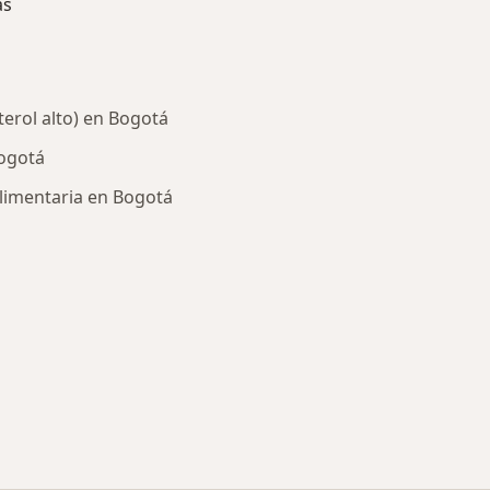
as
terol alto) en Bogotá
ogotá
alimentaria en Bogotá
ría: Enfermedades más tratadas