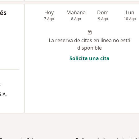
tés
Hoy
Mañana
Dom
Lun
7 Ago
8 Ago
9 Ago
10 Ago
La reserva de citas en línea no está
disponible
Solicita una cita
5
.A.