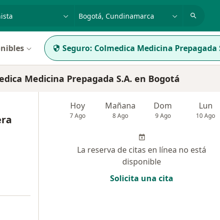
dad, enfermedad o nombre
p. ej. Bogotá
nibles
Seguro:
Colmedica Medicina Prepagada 
edica Medicina Prepagada S.A. en Bogotá
Hoy
Mañana
Dom
Lun
7 Ago
8 Ago
9 Ago
10 Ago
era
La reserva de citas en línea no está
disponible
Solicita una cita