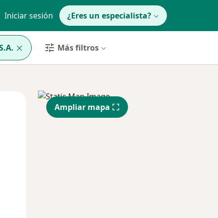
Iniciar sesión
¿Eres un especialista?
S.A.
Más filtros
Mar
Mié
Jue
Ampliar mapa
11 Ago
12 Ago
13 Ago