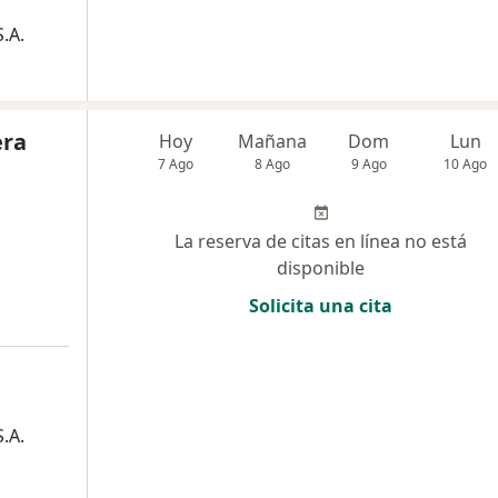
.A.
era
Hoy
Mañana
Dom
Lun
7 Ago
8 Ago
9 Ago
10 Ago
La reserva de citas en línea no está
disponible
Solicita una cita
.A.