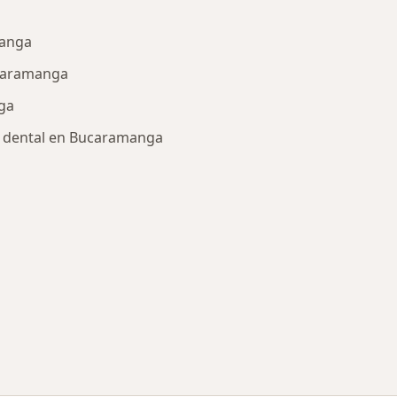
a
manga
ucaramanga
ga
lo dental en Bucaramanga
ría: Enfermedades más tratadas