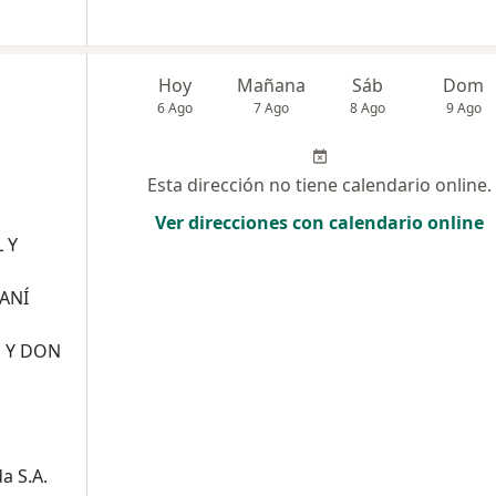
Hoy
Mañana
Sáb
Dom
6 Ago
7 Ago
8 Ago
9 Ago
Esta dirección no tiene calendario online.
Ver direcciones con calendario online
 Y
ANÍ
O Y DON
a S.A.