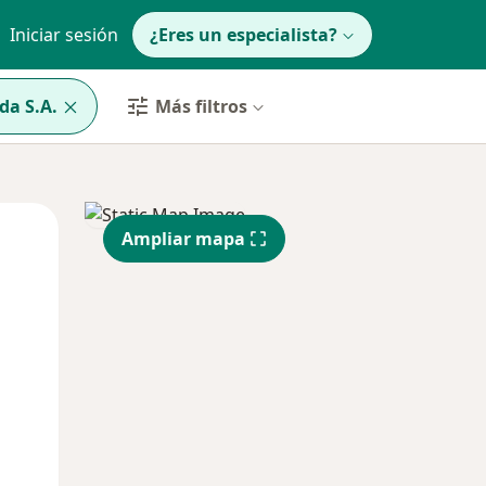
Iniciar sesión
¿Eres un especialista?
da S.A.
Más filtros
Lun
Mar
Mié
Ampliar mapa
10 Ago
11 Ago
12 Ago