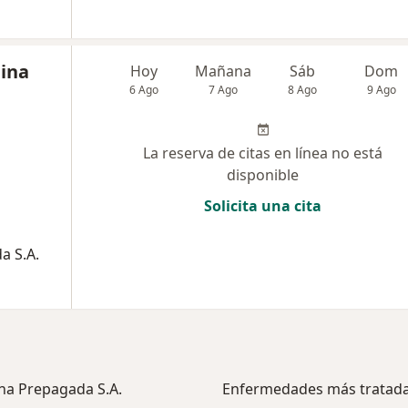
lina
Hoy
Mañana
Sáb
Dom
6 Ago
7 Ago
8 Ago
9 Ago
La reserva de citas en línea no está
disponible
Solicita una cita
a S.A.
ina Prepagada S.A.
Enfermedades más tratad