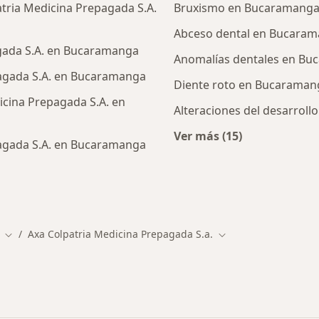
tria Medicina Prepagada S.A.
Bruxismo en Bucaramang
Abceso dental en Bucara
agada S.A. en Bucaramanga
Anomalías dentales en B
pagada S.A. en Bucaramanga
Diente roto en Bucaraman
icina Prepagada S.A. en
Alteraciones del desarrol
Ver más (15)
pagada S.A. en Bucaramanga
Más en esta catego
alistas de Axa Colpatria Medicina Prepagada S.A.
Axa Colpatria Medicina Prepagada S.a.
Cambiar de ciudad
Cambiar de ciudad