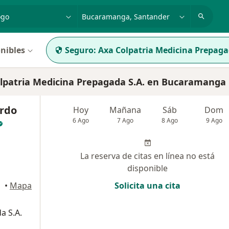
dad, enfermedad o nombre
p. ej. Bogotá
nibles
Seguro:
Axa Colpatria Medicina Prepaga
patria Medicina Prepagada S.A. en Bucaramanga
rdo
Hoy
Mañana
Sáb
Dom
6 Ago
7 Ago
8 Ago
9 Ago
La reserva de citas en línea no está
disponible
•
Mapa
Solicita una cita
a S.A.