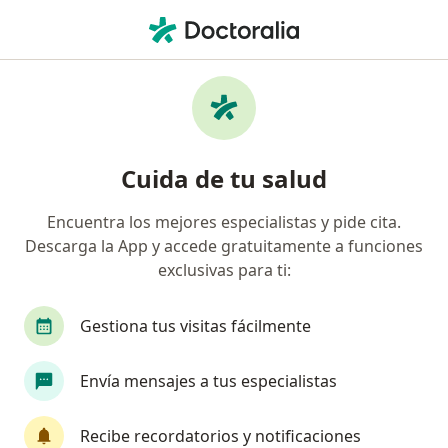
Men
Dermatólogo • Bucaramanga, Santander
Filtros
Seguro:
Axa Colpatria Medici
Dermatólogos recomendados de Axa
Cuida de tu salud
Colpatria Medicina Prepagada S.A. en
Bucaramanga
Encuentra los mejores especialistas y pide cita.
Descarga la App y accede gratuitamente a funciones
exclusivas para ti:
Gestiona tus visitas fácilmente
Envía mensajes a tus especialistas
Dra. Karina Cabeza Buelvas
Recibe recordatorios y notificaciones
Dermatólogo