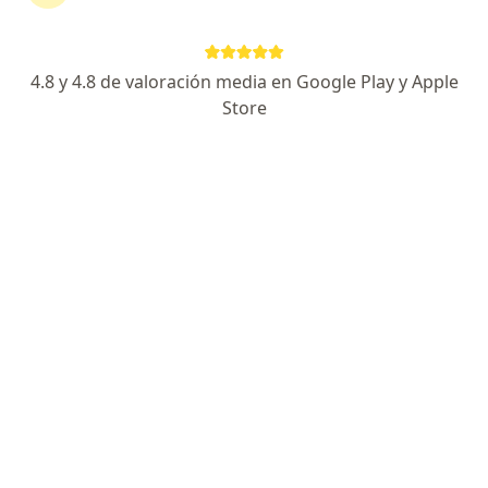
24 opiniones
Dirección
En línea
4.8 y 4.8 de valoración media en Google Play y Apple
Store
Av. Gonzalez Valencia # 55A -54 Consultorio 505, Bucaramanga
•
Mapa
Consulta Dermatologíca Dra Karina Cabeza Buelvas
Acepta Axa Colpatria Medicina Prepagada S.A.
Visita Dermatología
Este especialista no ofrece reserva de cita en línea en esta dirección.
Solicita una cita