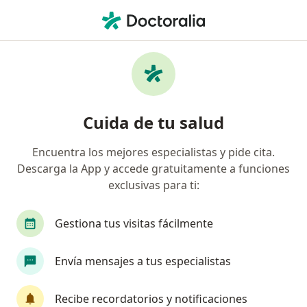
Men
Odontólogo • Centro, Cartagena, Bolívar
Filtros
Seguro
Mapa
Odontólogos en Centro, Cartagena
Cuida de tu salud
Encuentra los mejores especialistas y pide cita.
¿Cuál es tu compañía aseguradora?
Descarga la App y accede gratuitamente a funciones
Coomeva Medicina Prepagada S.A.
Unidad Admi
exclusivas para ti:
Gestiona tus visitas fácilmente
Envía mensajes a tus especialistas
Recibe recordatorios y notificaciones