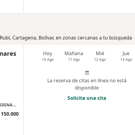
 Rubí, Cartagena, Bolívar, en zonas cercanas a tu búsqueda
gnares
Hoy
Mañana
Mié
Jue
10 Ago
11 Ago
12 Ago
13 Ago
La reserva de citas en línea no está
disponible
Solicita una cita
CENTRO DE ESTETICA DENTAL SALVADOR INSIGNARES O.
 150.000