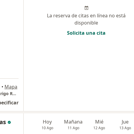
La reserva de citas en línea no está
disponible
Solicita una cita
a
•
Mapa
Odontologia Estetica y Restauradora Dr Rodrigo Rodelo
pecificar
as
Hoy
Mañana
Mié
Jue
10 Ago
11 Ago
12 Ago
13 Ago