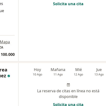
es
Solicita una cita
que
Mapa
ZA
 100.000
rea
Hoy
Mañana
Mié
Jue
uez
10 Ago
11 Ago
12 Ago
13 Ago
La reserva de citas en línea no está
disponible
Solicita una cita