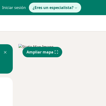
Iniciar sesión
¿Eres un especialista?
Ampliar mapa
Vie
Sáb
Dom
14 Ago
15 Ago
16 Ago