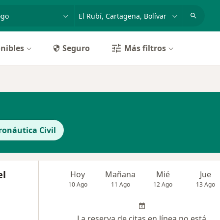
dad, enfermedad o nombre
p. ej. Bogotá
nibles
Seguro
Más filtros
onáutica Civil
el
Hoy
Mañana
Mié
Jue
10 Ago
11 Ago
12 Ago
13 Ago
La reserva de citas en línea no está