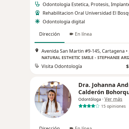
Odontologia Estetica, Protesis, Implant
Rehabilitacion Oral Universidad El Bos
Odontologia digital
Dirección
En línea
Avenida San Martin #9-145, Cartagena
•
NATURAL ESTHETIC SMILE - STEPHANIE ARI
Visita Odontología
$
Dra. Johanna And
Calderón Bohorq
·
Ver más
Odontóloga
15 opiniones
Dirección
En línea