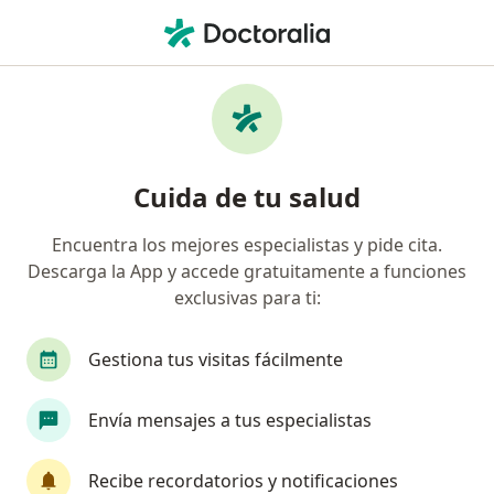
Men
Odontopediatra • Cali, Valle del Cauca
Filtros
Mapa
Odontopediatras en Cali
Cuida de tu salud
Encuentra los mejores especialistas y pide cita.
Descarga la App y accede gratuitamente a funciones
exclusivas para ti:
Gestiona tus visitas fácilmente
Nueva Odontologia Avanzada Cali
Envía mensajes a tus especialistas
Odontopediatría, Odontología, Ortodoncia
13 opiniones
Recibe recordatorios y notificaciones