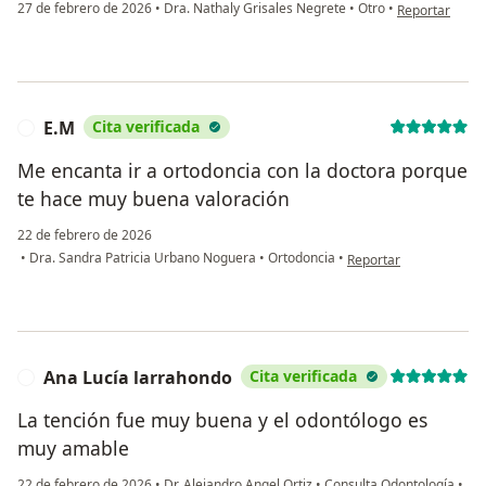
en opinión del
27 de febrero de 2026
•
Dra. Nathaly Grisales Negrete
•
Otro
•
Reportar
E.M
Cita verificada
E
Me encanta ir a ortodoncia con la doctora porque
te hace muy buena valoración
22 de febrero de 2026
en opinión del usuario
•
Dra. Sandra Patricia Urbano Noguera
•
Ortodoncia
•
Reportar
Ana Lucía larrahondo
Cita verificada
A
La tención fue muy buena y el odontólogo es
muy amable
22 de febrero de 2026
•
Dr. Alejandro Angel Ortiz
•
Consulta Odontología
•