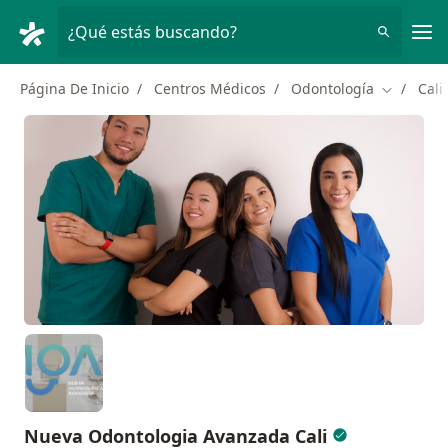
Men
¿Qué estás buscando?
Página De Inicio
Centros Médicos
Odontología
Cali
Cambiar d
Nueva Odontologia Avanzada Cali