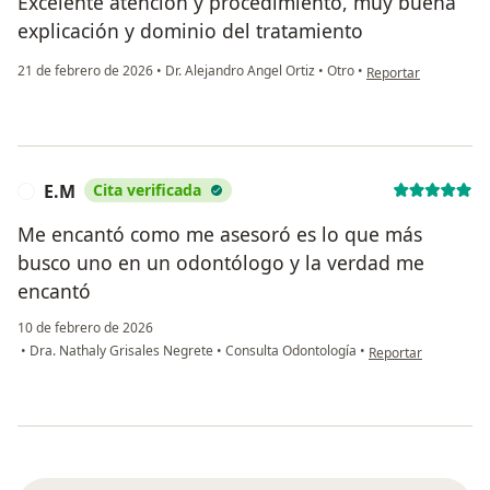
Excelente atencion y procedimiento, muy buena
explicación y dominio del tratamiento
en opinión del usuar
21 de febrero de 2026
•
Dr. Alejandro Angel Ortiz
•
Otro
•
Reportar
E.M
Cita verificada
E
Me encantó como me asesoró es lo que más
busco uno en un odontólogo y la verdad me
encantó
10 de febrero de 2026
en opinión del usua
•
Dra. Nathaly Grisales Negrete
•
Consulta Odontología
•
Reportar