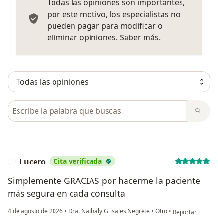
Todas las opiniones son importantes,
por este motivo, los especialistas no
pueden pagar para modificar o
Más informació
eliminar opiniones.
Saber más.
Busca en opiniones
Lucero
Cita verificada
L
Simplemente GRACIAS por hacerme la paciente
más segura en cada consulta
en opinión del u
4 de agosto de 2026
•
Dra. Nathaly Grisales Negrete
•
Otro
•
Reportar