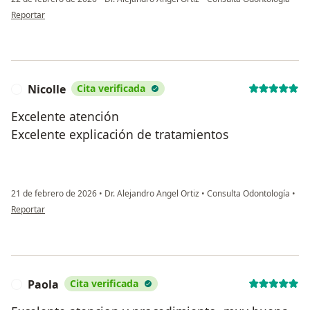
en opinión del usuario Ana Lucía larrahondo
Reportar
Nicolle
Cita verificada
N
Excelente atención
Excelente explicación de tratamientos
21 de febrero de 2026
•
Dr. Alejandro Angel Ortiz
•
Consulta Odontología
•
en opinión del usuario Nicolle
Reportar
Paola
Cita verificada
P