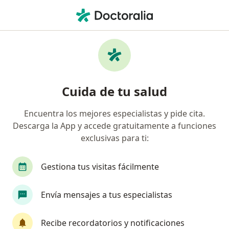
Men
Oftalmólogo Pediátrico
Filtros
• 1
Oftalmólogos pediátricos online
Cuida de tu salud
Encuentra los mejores especialistas y pide cita.
Descarga la App y accede gratuitamente a funciones
exclusivas para ti:
Gestiona tus visitas fácilmente
Dr. Mauricio Giraldo Hoyos
Envía mensajes a tus especialistas
Oftalmólogo pediátrico, Neuro oftalmólogo
28 opiniones
Recibe recordatorios y notificaciones