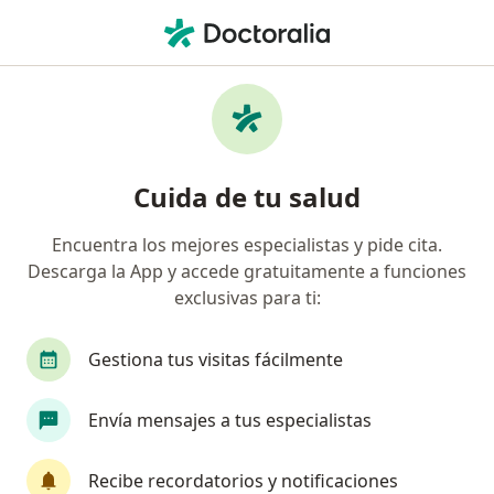
Men
Cirujano General • Cali, Valle del Cauca
Filtros
Seguro:
Previser
M
Cirujanos generales recomendados de
Cuida de tu salud
Previser en Cali
Encuentra los mejores especialistas y pide cita.
Descarga la App y accede gratuitamente a funciones
exclusivas para ti:
Gestiona tus visitas fácilmente
Envía mensajes a tus especialistas
Fundacion Reina Isabel
Cirugía general, Ginecología y obstetricia,
Recibe recordatorios y notificaciones
·
Ver más
Otorrinolaringología