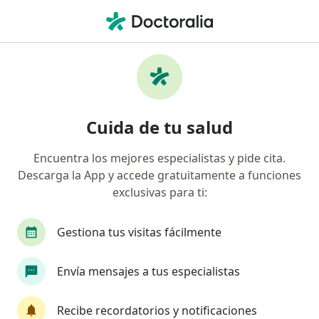
Men
Oncólogo Radioterápico
Filtros
• 1
Oncólogos radioterápicos online
Cuida de tu salud
Encuentra los mejores especialistas y pide cita.
Descarga la App y accede gratuitamente a funciones
exclusivas para ti:
Gestiona tus visitas fácilmente
Dr. Alejandro González Motta
Envía mensajes a tus especialistas
Oncólogo radioterápico, Radioterapeuta
9 opiniones
Recibe recordatorios y notificaciones