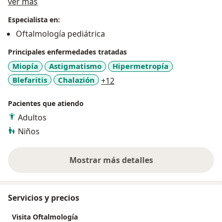
Acerca de mí
Soy miembro de la Sociedad Colombiana de
ver más
Oftalmología y la Asociación Colombiana de
Especialista en:
Oftalmología Pediátrica y Estrabismo
Oftalmología pediátrica
Principales enfermedades tratadas
Miopía
Astigmatismo
Hipermetropía
a11y_sr_more_diseases
Blefaritis
Chalazión
+12
Pacientes que atiendo
Adultos
Niños
Mostrar más detalles
sobre la experiencia
Servicios y precios
Visita Oftalmología