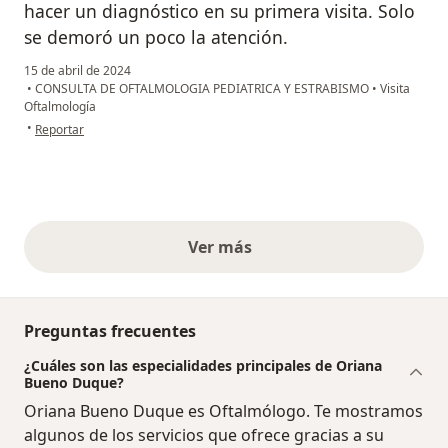
hacer un diagnóstico en su primera visita. Solo
se demoró un poco la atención.
15 de abril de 2024
•
CONSULTA DE OFTALMOLOGIA PEDIATRICA Y ESTRABISMO
•
Visita
Oftalmología
en opinión del usuario Lorena
•
Reportar
Ver más
opiniones anteriores
Preguntas frecuentes
¿Cuáles son las especialidades principales de Oriana
Bueno Duque?
Oriana Bueno Duque es Oftalmólogo. Te mostramos
algunos de los servicios que ofrece gracias a su