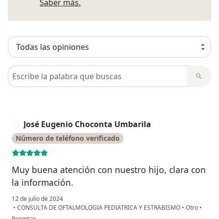
Más información sobre opiniones
Saber más.
Busca en opiniones
José Eugenio Choconta Umbarila
J
Número de teléfono verificado
Muy buena atención con nuestro hijo, clara con
la información.
12 de julio de 2024
•
CONSULTA DE OFTALMOLOGIA PEDIATRICA Y ESTRABISMO
•
Otro
•
en opinión del usuario José Eugenio Choconta Umbarila
Reportar