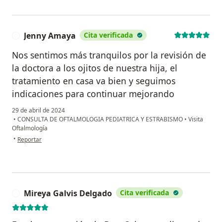
Jenny Amaya
Cita verificada
J
Nos sentimos más tranquilos por la revisión de
la doctora a los ojitos de nuestra hija, el
tratamiento en casa va bien y seguimos
indicaciones para continuar mejorando
29 de abril de 2024
•
CONSULTA DE OFTALMOLOGIA PEDIATRICA Y ESTRABISMO
•
Visita
Oftalmología
en opinión del usuario Jenny Amaya
•
Reportar
Mireya Galvis Delgado
Cita verificada
M