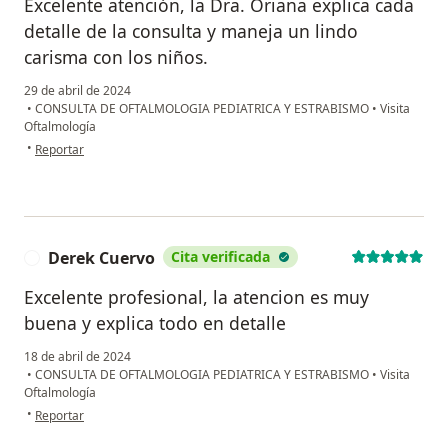
Excelente atención, la Dra. Oriana explica cada
detalle de la consulta y maneja un lindo
carisma con los niños.
29 de abril de 2024
•
CONSULTA DE OFTALMOLOGIA PEDIATRICA Y ESTRABISMO
•
Visita
Oftalmología
en opinión del usuario Mireya Galvis Delgado
•
Reportar
Derek Cuervo
Cita verificada
D
Excelente profesional, la atencion es muy
buena y explica todo en detalle
18 de abril de 2024
•
CONSULTA DE OFTALMOLOGIA PEDIATRICA Y ESTRABISMO
•
Visita
Oftalmología
en opinión del usuario Derek Cuervo
•
Reportar