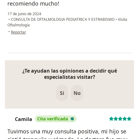
recomiendo mucho!
17 de junio de 2024
•
CONSULTA DE OFTALMOLOGIA PEDIATRICA Y ESTRABISMO
•
Visita
Oftalmología
en opinión del usuario Elizabeth Gómez
•
Reportar
¿Te ayudan las opiniones a decidir qué
especialistas visitar?
Si
No
Camila
Cita verificada
C
Tuvimos una muy consulta positiva, mi hijo se