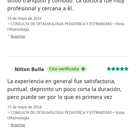
sintió tranquilo y cómodo. La doctora fue muy
profesional y cercana a él.
16 de mayo de 2024
•
CONSULTA DE OFTALMOLOGIA PEDIATRICA Y ESTRABISMO
•
Visita
Oftalmología
en opinión del usuario Camila
•
Reportar
Nilton Bulla
Cita verificada
N
La experiencia en general fue satisfactoria,
puntual, depronto un poco corta la duración,
pero puede ser por lo que es primera vez
15 de mayo de 2024
•
CONSULTA DE OFTALMOLOGIA PEDIATRICA Y ESTRABISMO
•
Visita
Oftalmología
en opinión del usuario Nilton Bulla
•
Reportar