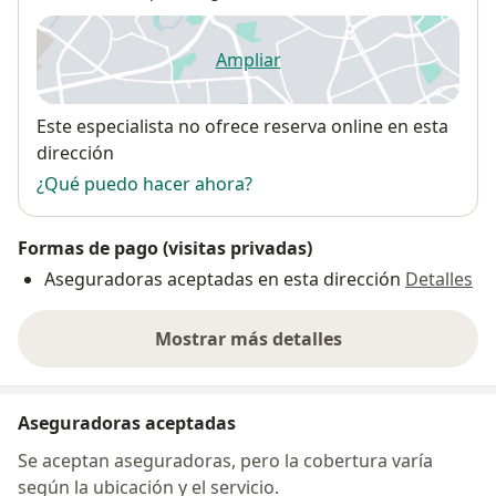
Ampliar
se abre en una nueva pestañ
Disponibilidad
Este especialista no ofrece reserva online en esta
dirección
¿Qué puedo hacer ahora?
Formas de pago (visitas privadas)
Aseguradoras aceptadas en esta dirección
Detalles
Mostrar más detalles
sobre la dirección
Aseguradoras aceptadas
Se aceptan aseguradoras, pero la cobertura varía
según la ubicación y el servicio.