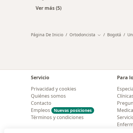
Ver más (5)
Más en esta categoría: Otros especi
Página De Inicio
Ortodoncista
Bogotá
Un
Cambiar de ciuda
Servicio
Para l
Privacidad y cookies
Especia
Quiénes somos
Clínica
Contacto
Pregun
Empleos
Medic
Nuevas posiciones
Términos y condiciones
Servici
Enfer
Pregun