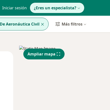
Iniciar sesión
¿Eres un especialista?
De Aeronáutica Civil
Más filtros
Ampliar mapa
Mar
Mié
Jue
11 Ago
12 Ago
13 Ago