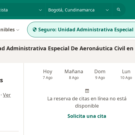
dad, enfermedad o nombre
p. ej. Bogotá
nibles
Seguro:
Unidad Administrativa Especial 
 Administrativa Especial De Aeronáutica Civil en
Hoy
Mañana
Dom
Lun
7 Ago
8 Ago
9 Ago
10 Ago
as
·
Ver
La reserva de citas en línea no está
disponible
Solicita una cita