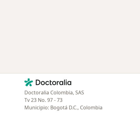
 Civil
dad
Contacto
Doctoralia - Página de inicio
Doctoralia Colombia, SAS
Tv 23 No. 97 - 73
Municipio: Bogotá D.C., Colombia