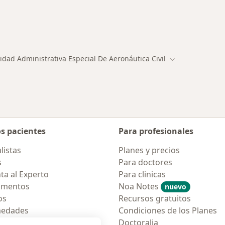
alistas de Unidad Administrativa Especial De Aeronáutica
idad Administrativa Especial De Aeronáutica Civil
d
Cambiar de ciu
os pacientes
Para profesionales
listas
Planes y precios
s
Para doctores
ta al Experto
Para clinicas
amentos
Noa Notes
nuevo
os
Recursos gratuitos
medades
Condiciones de los Planes
tas Frecuentes
Doctoralia