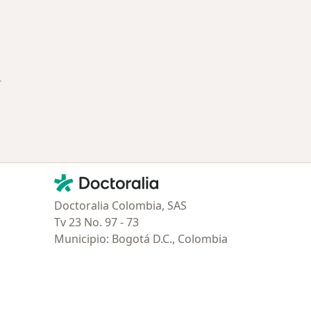
 Civil
ambiar de ciudad
Contacto
Doctoralia - Página de inicio
Doctoralia Colombia, SAS
Tv 23 No. 97 - 73
Municipio: Bogotá D.C., Colombia