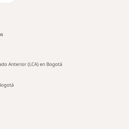
as
ado Anterior (LCA) en Bogotá
Bogotá
ría: Enfermedades más tratadas