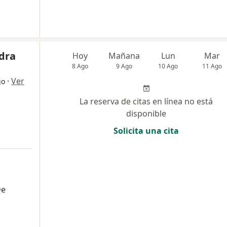
dra
Hoy
Mañana
Lun
Mar
8 Ago
9 Ago
10 Ago
11 Ago
·
Ver
go
La reserva de citas en línea no está
disponible
Solicita una cita
De