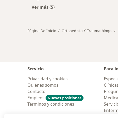
Ver más (5)
Más en esta categoría: Otros especi
Página De Inicio
Ortopedista Y Traumatólogo
Ca
Servicio
Para l
Privacidad y cookies
Especia
Quiénes somos
Clínica
Contacto
Pregun
Empleos
Medic
Nuevas posiciones
Términos y condiciones
Servici
Enfer
Pregun