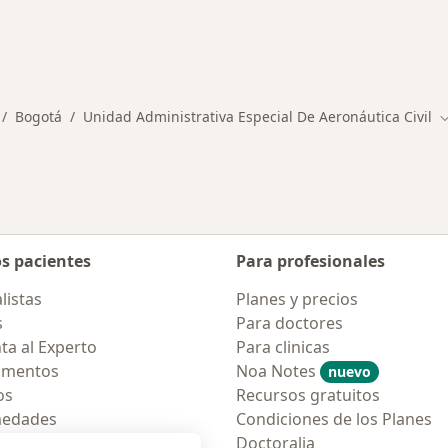
alistas de Unidad Administrativa Especial De Aeronáutica
Bogotá
Unidad Administrativa Especial De Aeronáutica Civil
mbiar de ciudad
C
os pacientes
Para profesionales
listas
Planes y precios
s
Para doctores
ta al Experto
Para clinicas
amentos
Noa Notes
nuevo
os
Recursos gratuitos
medades
Condiciones de los Planes
tas Frecuentes
Doctoralia