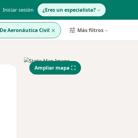
Iniciar sesión
¿Eres un especialista?
De Aeronáutica Civil
Más filtros
Ampliar mapa
Mié
Jue
Vie
12 Ago
13 Ago
14 Ago