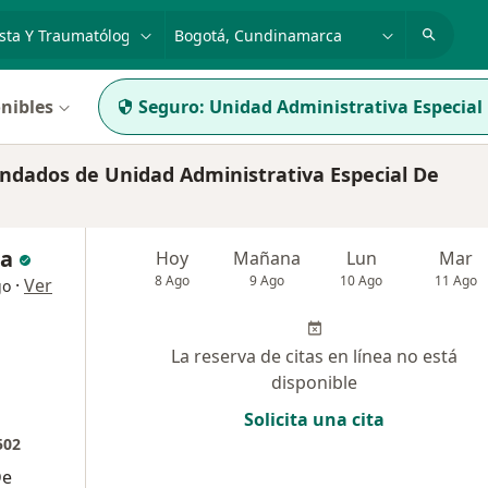
dad, enfermedad o nombre
p. ej. Bogotá
nibles
Seguro:
Unidad Administrativa Especial 
ndados de Unidad Administrativa Especial De
ta
Hoy
Mañana
Lun
Mar
8 Ago
9 Ago
10 Ago
11 Ago
·
Ver
go
La reserva de citas en línea no está
disponible
Solicita una cita
502
De