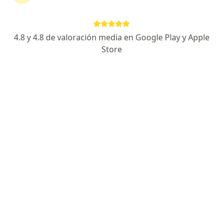
12 opiniones
AV CALLE 26 # 69-76, Bogotá
•
Mapa
CONSULTA ESPECIALIZADA DE MEDICINA FAMILIAR. OFICINA 1104
4.8 y 4.8 de valoración media en Google Play y Apple
Store
Acepta Unidad Administrativa Especial De
Aeronáutica Civil
Consulta de diabetología control
Este especialista no ofrece reserva de cita en línea en esta dirección.
Solicita una cita