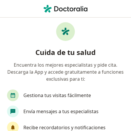
Men
Especialista En Medicina Familiar • Bogotá, Cundinamarca
Filtros
Seguro:
Unidad Administrativ
Especialistas en medicina familiar
Cuida de tu salud
recomendados de Unidad Administrativa
Especial De Aeronáutica Civil en Bogotá
Encuentra los mejores especialistas y pide cita.
Descarga la App y accede gratuitamente a funciones
exclusivas para ti:
Gestiona tus visitas fácilmente
Envía mensajes a tus especialistas
Dr. Harold Mariano Cantillo
Recibe recordatorios y notificaciones
·
Ver más
Especialista en medicina familiar, Médico general