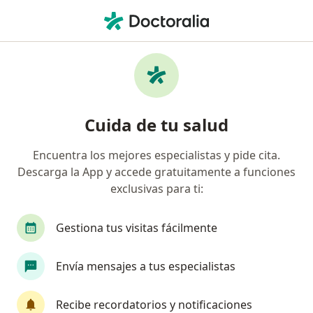
Men
Ortopedista Y Traumatólogo • Bucaramanga, Santander
Filtros
Seguro:
Organización Vivir Ma
Ortopedistas y traumatólogos
Cuida de tu salud
recomendados de Organización Vivir Mas
S.A.S en Bucaramanga
Encuentra los mejores especialistas y pide cita.
Descarga la App y accede gratuitamente a funciones
exclusivas para ti:
Gestiona tus visitas fácilmente
Envía mensajes a tus especialistas
Dr. Jaime Alberto Villamizar Pabón
Recibe recordatorios y notificaciones
·
Ver más
Ortopedista y traumatólogo