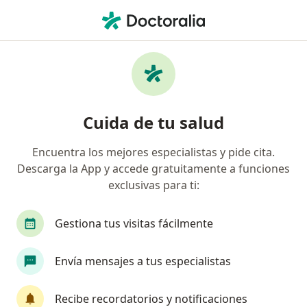
Men
Ortopedista Y Traumatólogo • Pereira, Risaralda
Búsquedas relacionadas
Enfermedades más tratadas
Trauma en Pereira
Cuida de tu salud
Osteoartritis en Pereira
Encuentra los mejores especialistas y pide cita.
Tendinitis en Pereira
Descarga la App y accede gratuitamente a funciones
Desgarre de meniscos en Pereira
exclusivas para ti:
Crondomalacia rotular en Pereira
Gestiona tus visitas fácilmente
Ver más (15)
Más en esta categoría: Enfermedades más tr
Envía mensajes a tus especialistas
Página De Inicio
Ortopedista Y Traumatólogo
Pereira
Recibe recordatorios y notificaciones