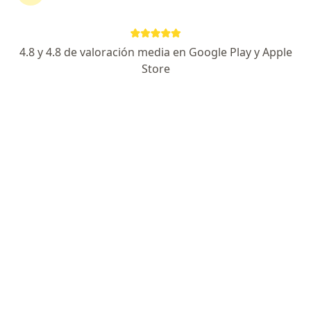
Coomeva Medicina Prepagada
Cambiar de ciudad
4.8 y 4.8 de valoración media en Google Play y Apple
Store
No hemos encontrado ningún Ortopedista y
Traumatólogo en Pereira, Risaralda