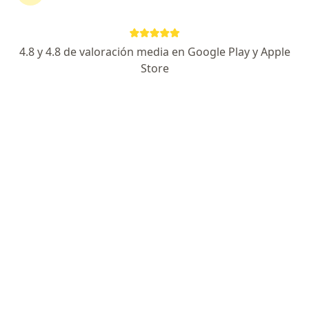
Medplus Medicina Prepagada
Cambiar de ciudad
4.8 y 4.8 de valoración media en Google Play y Apple
Store
No hemos encontrado ningún Ortopedista y
Traumatólogo en Pereira, Risaralda