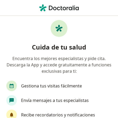
Men
Ortopedista Y Traumatólogo • Pereira, Risaralda
Búsquedas relacionadas
Enfermedades más tratadas
Trauma en Pereira
Cuida de tu salud
Osteoartritis en Pereira
Encuentra los mejores especialistas y pide cita.
Tendinitis en Pereira
Descarga la App y accede gratuitamente a funciones
Desgarre de meniscos en Pereira
exclusivas para ti:
Crondomalacia rotular en Pereira
Gestiona tus visitas fácilmente
Ver más (15)
Más en esta categoría: Enfermedades más tr
Envía mensajes a tus especialistas
Página De Inicio
Ortopedista Y Traumatólogo
Pereira
Recibe recordatorios y notificaciones