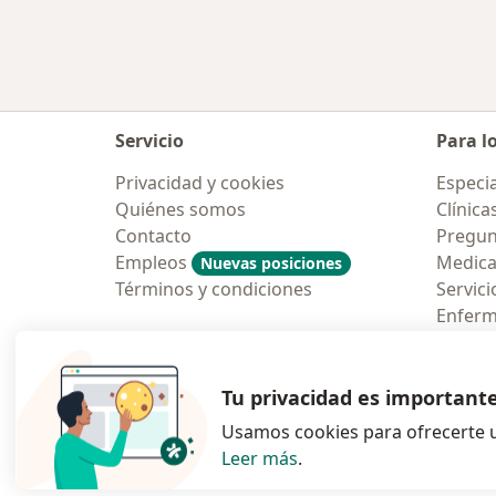
Servicio
Para l
Privacidad y cookies
Especia
Quiénes somos
Clínica
Contacto
Pregun
Empleos
Medic
Nuevas posiciones
Términos y condiciones
Servici
Enfer
Pregun
Aplicac
Tu privacidad es important
Usamos cookies para ofrecerte u
Leer más
.
se abre en una n
se abre 
s
Polska
,
Türkiye
,
España
,