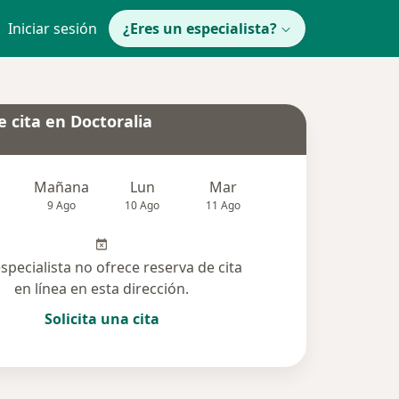
Iniciar sesión
¿Eres un especialista?
 cita en Doctoralia
Mañana
Lun
Mar
Mié
Jue
9 Ago
10 Ago
11 Ago
12 Ago
13 Ag
especialista no ofrece reserva de cita
en línea en esta dirección.
Solicita una cita