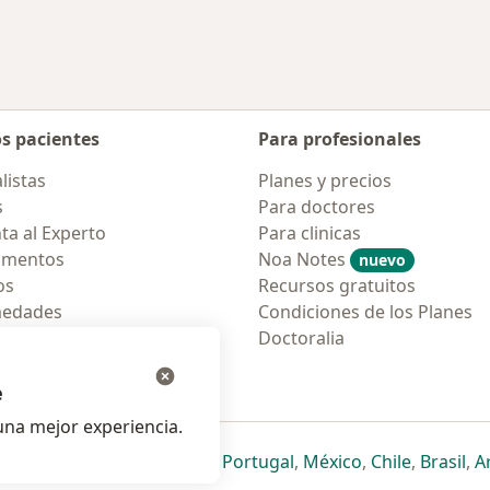
os pacientes
Para profesionales
listas
Planes y precios
s
Para doctores
ta al Experto
Para clinicas
amentos
Noa Notes
nuevo
os
Recursos gratuitos
medades
Condiciones de los Planes
tas Frecuentes
Doctoralia
ión para móvil
e
na mejor experiencia.
ueva pestaña
en una nueva pestaña
e abre en una nueva pestaña
se abre en una nueva pestaña
se abre en una nueva pestaña
se abre en una nueva pestaña
se abre en una nueva p
se abre en una
se abre e
se
Italia
,
Deutschland
,
Česko
,
Portugal
,
México
,
Chile
,
Brasil
,
A