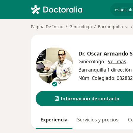
especiali
Página De Inicio
Ginecólogo
Barranquilla
Cam
Dr.
Oscar Armando S
sob
Ginecólogo
·
Ver más
Barranquilla
1 dirección
Núm. Colegiado: 08288
Información de contacto
Experiencia
Servicios y precios
Co