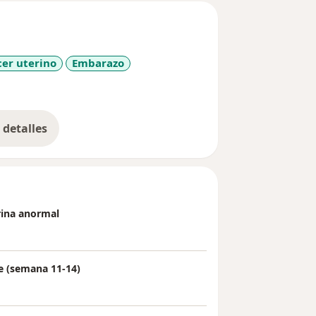
er uterino
Embarazo
_sr_more_diseases
detalles
bre la experiencia
rina anormal
re (semana 11-14)