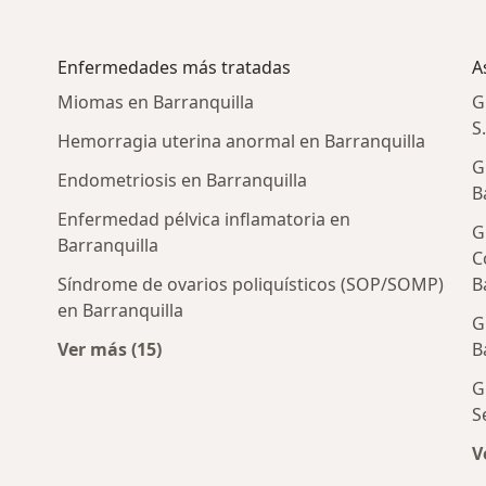
Enfermedades más tratadas
A
Miomas en Barranquilla
G
S
Hemorragia uterina anormal en Barranquilla
G
Endometriosis en Barranquilla
B
Enfermedad pélvica inflamatoria en
G
Barranquilla
C
Síndrome de ovarios poliquísticos (SOP/SOMP)
B
en Barranquilla
 cercanos
G
Ver más (15)
B
Más en esta categoría: Enfermedades más 
G
S
V