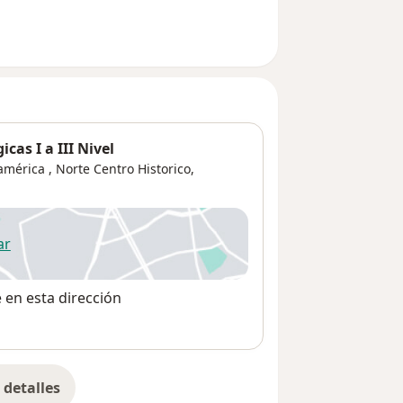
cas I a III Nivel
américa ,
Norte Centro Historico
,
ar
 abre en una nueva pestaña
e en esta dirección
detalles
bre la dirección