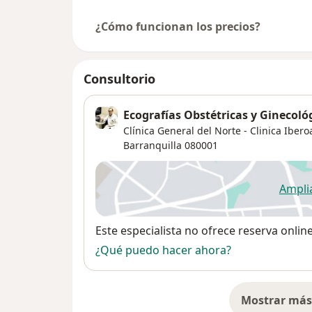
¿Cómo funcionan los precios?
Consultorio
Ecografías Obstétricas y Ginecológi
Clínica General del Norte - Clinica Ibero
Barranquilla
080001
Ampli
se
Disponibilidad
Este especialista no ofrece reserva onlin
¿Qué puedo hacer ahora?
Mostrar más 
so