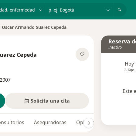
dad, enfermedad o nombre
p. ej. Bogotá
Oscar Armando Suarez Cepeda
biar de ciudad
Reserva de
Inactivo
uarez Cepeda
re las especializaciones
Hoy
8 Ago
22007
Este 
Solicita una cita
nsultorios
Aseguradoras
Opiniones