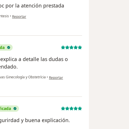
oc por la atención prestada
en opinión del usuario Nelis
tesis
•
Reportar
ada
explica a detalle las dudas o
endado.
en opinión del usuario Melisa Valencia Garrido
vas Ginecología y Obstetrícia
•
Reportar
ficada
gurirdad y buena explicación.