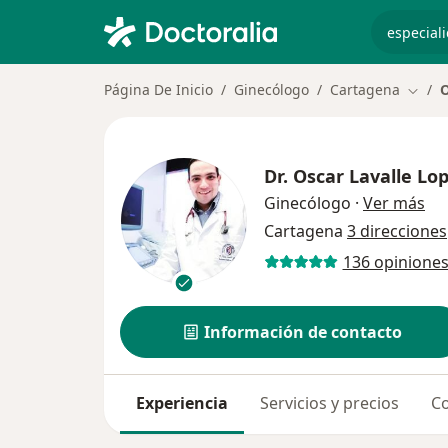
especiali
Página De Inicio
Ginecólogo
Cartagena
O
Cambi
Dr.
Oscar Lavalle Lo
sob
Ginecólogo
·
Ver más
Cartagena
3 direcciones
136 opinione
Información de contacto
Experiencia
Servicios y precios
Co