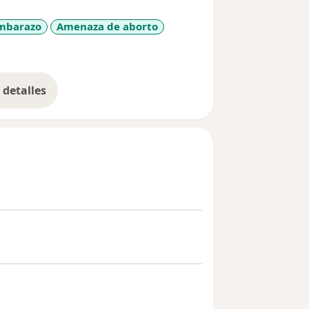
mbarazo
Amenaza de aborto
detalles
bre la experiencia