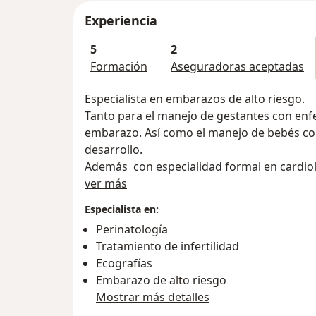
Experiencia
5
2
Formación
Aseguradoras aceptadas
Especialista en embarazos de alto riesgo.
Tanto para el manejo de gestantes con en
embarazo. Así como el manejo de bebés con
desarrollo.
Además con especialidad formal en cardiol
Acerca de mí
malformaciones fetales.
ver más
Director de la única unidad de medicina ma
Especialista en:
de Cartagena.
Perinatología
Tratamiento de infertilidad
Ecografías
Embarazo de alto riesgo
Mostrar más detalles