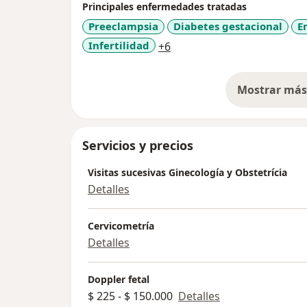
Principales enfermedades tratadas
Preeclampsia
Diabetes gestacional
E
a11y_sr_more_diseases
Infertilidad
+6
Mostrar más 
so
Servicios y precios
Visitas sucesivas Ginecología y Obstetrícia
Detalles
Cervicometría
Detalles
Doppler fetal
$ 225 - $ 150.000
Detalles