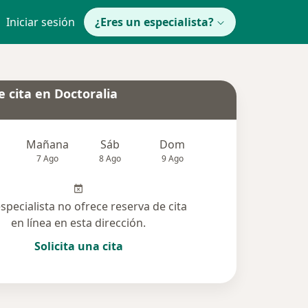
Iniciar sesión
¿Eres un especialista?
 cita en Doctoralia
Mañana
Sáb
Dom
Lun
Mar
7 Ago
8 Ago
9 Ago
10 Ago
11 Ag
especialista no ofrece reserva de cita
en línea en esta dirección.
Solicita una cita
 solucionadas (39)