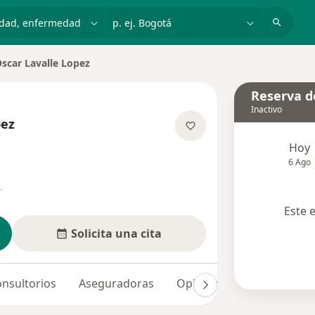
dad, enfermedad o nombre
p. ej. Bogotá
scar Lavalle Lopez
ar de ciudad
Reserva de
Inactivo
pez
re las especializaciones
Hoy
6 Ago
s
Este 
Solicita una cita
nsultorios
Aseguradoras
Opiniones (136)
Dudas