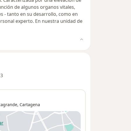
 Caracterizada por una elevación de
función de algunos organos vitales,
 - tanto en su desarrollo, como en
rsonal experto. En nuestra unidad de
 3
ocagrande,
Cartagena
ar
 abre en una nueva pestaña