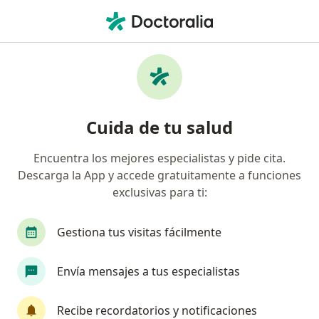
Men
Otorrinolaringólogo • Bogotá, Cundinamarca
Filtros
Seguro:
HDI Seguros Colombia
Otorrinolaringólogos recomendados de HDI
Cuida de tu salud
Seguros Colombia S.A. en Bogotá
Encuentra los mejores especialistas y pide cita.
Descarga la App y accede gratuitamente a funciones
exclusivas para ti:
Gestiona tus visitas fácilmente
Envía mensajes a tus especialistas
Destacado
Dr. Luís Jorge Mejía Perdigón
Recibe recordatorios y notificaciones
·
Ver más
Otorrinolaringólogo