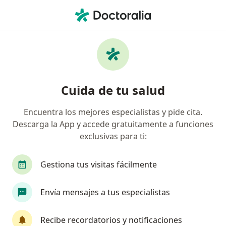
Men
Otorrinolaringólogo • Bogotá, Cundinamarca
Filtros
Seguro:
Allianz Seguros S.A.
Otorrinolaringólogos recomendados de
Cuida de tu salud
Allianz Seguros S.A. en Bogotá
Encuentra los mejores especialistas y pide cita.
Descarga la App y accede gratuitamente a funciones
exclusivas para ti:
Gestiona tus visitas fácilmente
Envía mensajes a tus especialistas
Destacado
Dr. Luís Jorge Mejía Perdigón
Recibe recordatorios y notificaciones
·
Ver más
Otorrinolaringólogo