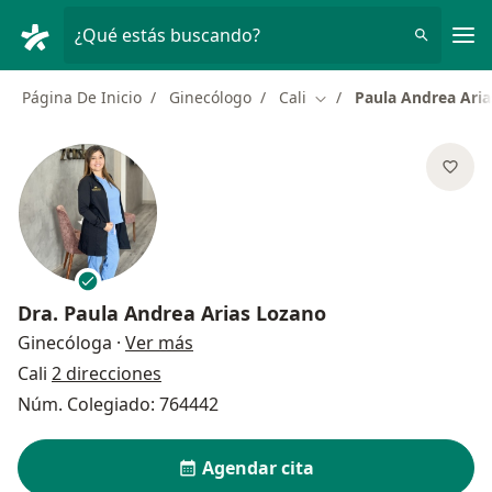
Men
¿Qué estás buscando?
Página De Inicio
Ginecólogo
Cali
Paula Andrea Ari
Cambiar de ciudad
Dra.
Paula Andrea Arias Lozano
sobre las especializaciones
Ginecóloga
·
Ver más
Cali
2 direcciones
Núm. Colegiado: 764442
Agendar cita