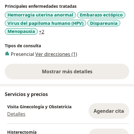
Principales enfermedades tratadas
Hemorragia uterina anormal
Embarazo ectópico
Virus del papiloma humano (HPV)
Dispareunia
a11y_sr_more_diseases
Menopausia
+2
Tipos de consulta
Presencial
Ver direcciones (1)
Mostrar más detalles
sobre la experiencia
Servicios y precios
Visita Ginecología y Obstetrícia
Agendar cita
Detalles
Histerectomía