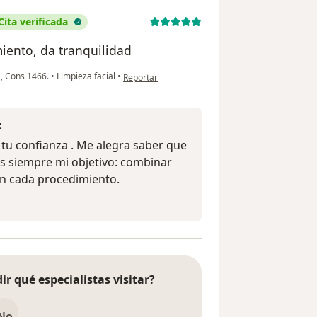
Cita verificada
iento, da tranquilidad
en opinión del usuario Luisa Fernanda Vásquez R
2, Cons 1466.
•
Limpieza facial
•
Reportar
z
u confianza . Me alegra saber que
es siempre mi objetivo: combinar
en cada procedimiento.
ir qué especialistas visitar?
No