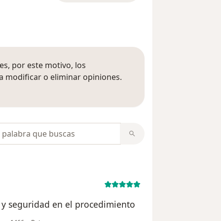
s, por este motivo, los
 modificar o eliminar opiniones.
 opiniones
opiniones
d y seguridad en el procedimiento
en opinión del usuario AGG