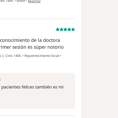
Cons 1466.
•
Botox
•
Reportar
y conocimiento de la doctora
rimer sesión es súper notorio
a 2, Cons 1466.
•
Rejuvenecimiento facial
•
z
 pacientes felices también es mi