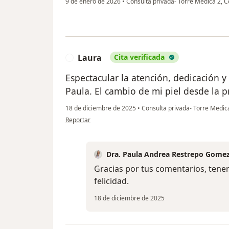
9 de enero de 2026
•
Consulta privada- Torre Medica 2, 
Laura
Cita verificada
L
Espectacular la atención, dedicación 
Paula. El cambio de mi piel desde la p
18 de diciembre de 2025
•
Consulta privada- Torre Medic
en opinión del usuario Laura
Reportar
Dra. Paula Andrea Restrepo Gome
Gracias por tus comentarios, tener
felicidad.
18 de diciembre de 2025