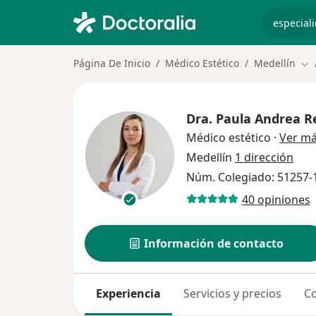
especiali
Página De Inicio
Médico Estético
Medellín
Cam
Dra.
Paula Andrea R
Médico estético
·
Ver m
Medellín
1 dirección
Núm. Colegiado: 51257-
40 opiniones
Información de contacto
Experiencia
Servicios y precios
Co