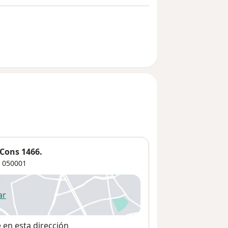
 Cons 1466.
050001
ar
 abre en una nueva pestaña
e en esta dirección