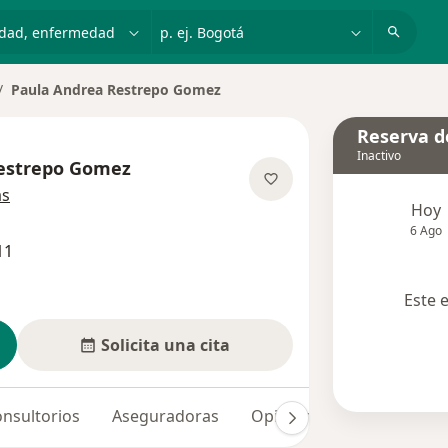
dad, enfermedad o nombre
p. ej. Bogotá
Paula Andrea Restrepo Gomez
biar de ciudad
Reserva de
Inactivo
estrepo Gomez
sobre las especializaciones
ás
Hoy
6 Ago
11
Este 
Solicita una cita
nsultorios
Aseguradoras
Opiniones (40)
Dudas 