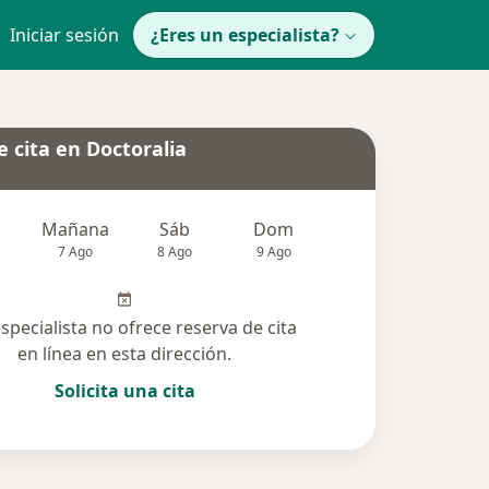
Iniciar sesión
¿Eres un especialista?
 cita en Doctoralia
Mañana
Sáb
Dom
Lun
Mar
7 Ago
8 Ago
9 Ago
10 Ago
11 Ag
especialista no ofrece reserva de cita
en línea en esta dirección.
Solicita una cita
solucionadas (9)