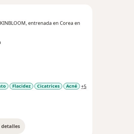
 SKINBLOOM, entrenada en Corea en
a
a11y_sr_more_disea
nto
Flacidez
Cicatrices
Acné
+5
detalles
bre la experiencia