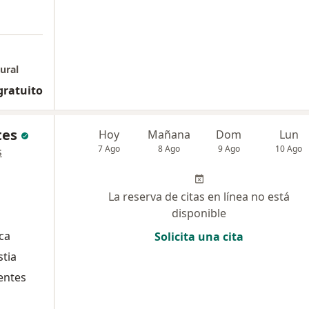
ural
gratuito
tes
Hoy
Mañana
Dom
Lun
7 Ago
8 Ago
9 Ago
10 Ago
s
La reserva de citas en línea no está
disponible
ica
Solicita una cita
stia
entes