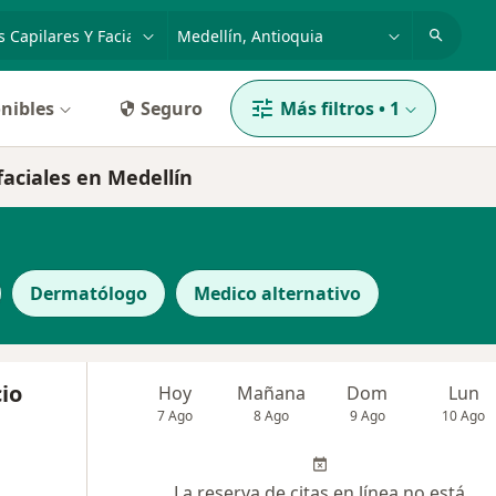
dad, enfermedad o nombre
p. ej. Bogotá
nibles
Seguro
Más filtros
•
1
faciales en Medellín
Dermatólogo
Medico alternativo
io
Hoy
Mañana
Dom
Lun
7 Ago
8 Ago
9 Ago
10 Ago
La reserva de citas en línea no está