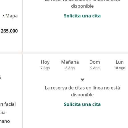
disponible
llín
•
Mapa
Solicita una cita
 265.000
Hoy
Mañana
Dom
Lun
7 Ago
8 Ago
9 Ago
10 Ago
s
La reserva de citas en línea no está
disponible
n facial
Solicita una cita
uia
umano