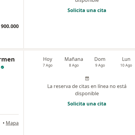
disponible
Solicita una cita
 900.000
armen
Hoy
Mañana
Dom
Lun
7 Ago
8 Ago
9 Ago
10 Ago
La reserva de citas en línea no está
disponible
Solicita una cita
llín
•
Mapa