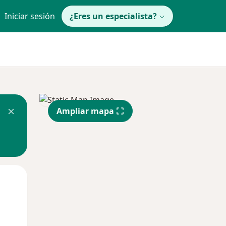
Iniciar sesión
¿Eres un especialista?
Ampliar mapa
Mar
Mié
Jue
11 Ago
12 Ago
13 Ago