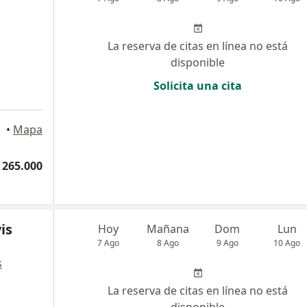
La reserva de citas en línea no está
disponible
Solicita una cita
llín
•
Mapa
 265.000
is
Hoy
Mañana
Dom
Lun
7 Ago
8 Ago
9 Ago
10 Ago
s
La reserva de citas en línea no está