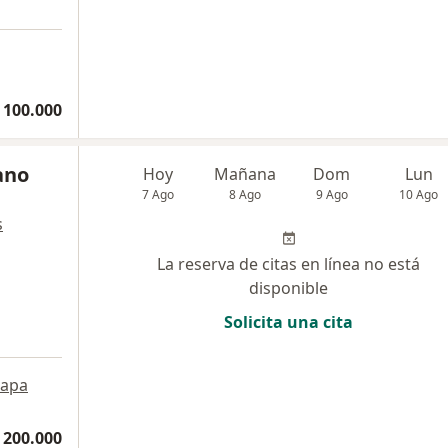
 100.000
ano
Hoy
Mañana
Dom
Lun
7 Ago
8 Ago
9 Ago
10 Ago
s
La reserva de citas en línea no está
disponible
Solicita una cita
apa
 200.000