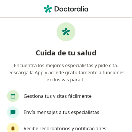
Men
Arrugas • Medellín, Antioquia
Filtros
• 1
Seguro
Mapa
Especialistas en Arrugas en Medellín
Cuida de tu salud
Encuentra los mejores especialistas y pide cita.
¿Qué especialidad estás buscando?
Descarga la App y accede gratuitamente a funciones
Médico estético
Médico general
Medico al
exclusivas para ti:
Gestiona tus visitas fácilmente
Envía mensajes a tus especialistas
Recibe recordatorios y notificaciones