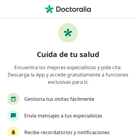
Men
Cicatrices • Medellín, Antioquia
Filtros
• 1
Seguro
Mapa
Especialistas en Cicatrices en Medellín
Cuida de tu salud
Encuentra los mejores especialistas y pide cita.
¿Qué especialidad estás buscando?
Descarga la App y accede gratuitamente a funciones
Médico estético
Médico general
Cirujano 
exclusivas para ti:
Gestiona tus visitas fácilmente
Envía mensajes a tus especialistas
Recibe recordatorios y notificaciones