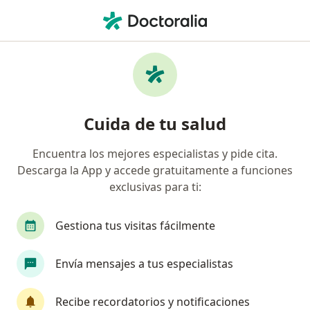
Men
Melasma • Medellín, Antioquia
Filtros
• 1
Seguro
Mapa
Especialistas en Melasma en Medellín
Cuida de tu salud
Encuentra los mejores especialistas y pide cita.
¿Qué especialidad estás buscando?
Descarga la App y accede gratuitamente a funciones
Médico estético
Médico general
Dermató
exclusivas para ti:
Gestiona tus visitas fácilmente
Envía mensajes a tus especialistas
Recibe recordatorios y notificaciones