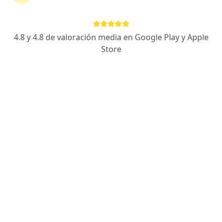
Página De Inicio
Pediatra
Cartagena
H.d.i. Seguros
Cambiar de ciudad
4.8 y 4.8 de valoración media en Google Play y Apple
Store
No hemos encontrado ningún Pediatra en