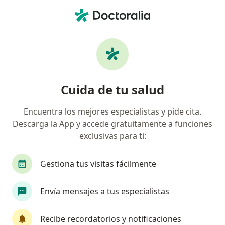
Men
Pediatra • Cartagena, Bolívar
Búsquedas relacionadas
Enfermedades más tratadas
Bronquiolitis en Cartagena
Cuida de tu salud
Asma en niños en Cartagena
Encuentra los mejores especialistas y pide cita.
Neumonía en Cartagena
Descarga la App y accede gratuitamente a funciones
Enfermedad del Reflujo Gastroesofágico - Bebé en
exclusivas para ti:
Cartagena
Gestiona tus visitas fácilmente
Obesidad en niños y adolescentes en Cartagena
Ver más (15)
Envía mensajes a tus especialistas
Más en esta categoría: Enfermedades más tr
Recibe recordatorios y notificaciones