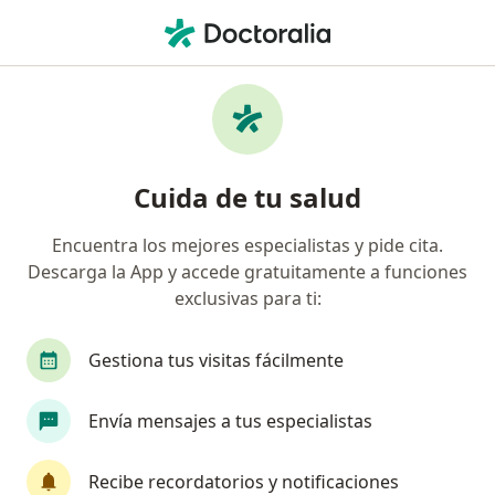
Men
Pediatra
Filtros
Seguro
Mapa
Pediatras
Cuida de tu salud
Encuentra los mejores especialistas y pide cita.
Elige la ciudad en la que buscas al especialista
Descarga la App y accede gratuitamente a funciones
Bogotá
Medellín
Cali
Barranquilla
exclusivas para ti:
Gestiona tus visitas fácilmente
Envía mensajes a tus especialistas
Recibe recordatorios y notificaciones