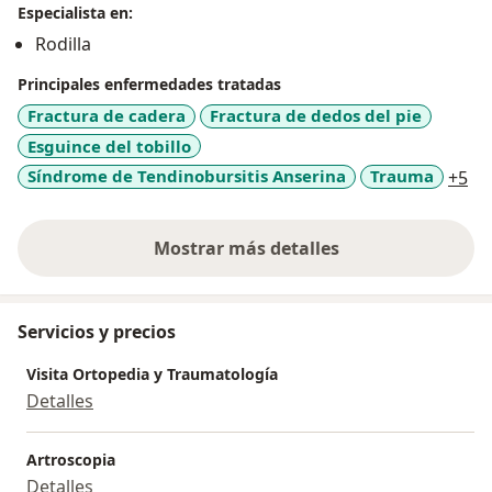
Especialista en:
Entrenamiento en Cirugia Minimamente Invasiva
Rodilla
(CLEMI) y la Sociedad Latinoamericana de Ortopedia y
Traumatologia (SLAOT), año 2009, Bogota, Colombia.
Principales enfermedades tratadas
Participante de multiples Cursos y Congresos a nivel
Fractura de cadera
Fractura de dedos del pie
nacional e internacional.
Esguince del tobillo
Experiencia en las patologias de la Rodilla, en sus
a1
Síndrome de Tendinobursitis Anserina
Trauma
+5
tratamientos medicos y quirurgicos con tecnicas
abiertas y artroscopicas.
Experiencia en cirugia de Trauma Ortopedico:
Mostrar más detalles
sobre la experiencia
fracturas, luxaciones, lesiones ligamentarias de
miembros superiores e inferiores.
Servicios y precios
Visita Ortopedia y Traumatología
Detalles
Artroscopia
Detalles