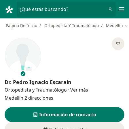
Men
¿Qué estás buscando?
Página De Inicio
Ortopedista Y Traumatólogo
Medellín
C
Dr.
Pedro Ignacio Escarain
sobre las especial
Ortopedista y Traumatólogo
·
Ver más
Medellín
2 direcciones
Información de contacto