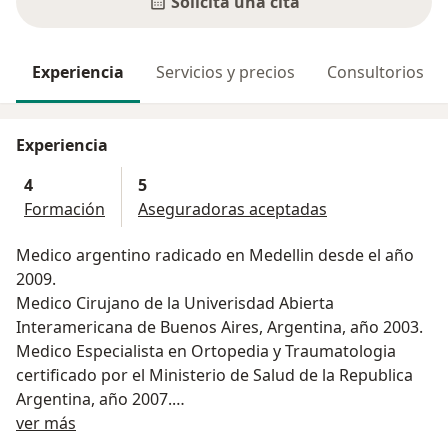
Solicita una cita
Experiencia
Servicios y precios
Consultorios
Experiencia
4
5
Formación
Aseguradoras aceptadas
Medico argentino radicado en Medellin desde el año
2009.
Medico Cirujano de la Univerisdad Abierta
Interamericana de Buenos Aires, Argentina, año 2003.
Medico Especialista en Ortopedia y Traumatologia
certificado por el Ministerio de Salud de la Republica
Argentina, año 2007.
Acerca de mí
Fellowship en Cirugia Artroscopica y Reconstructiva de
ver más
Rodilla certificado por el Centro Latinoamericano de