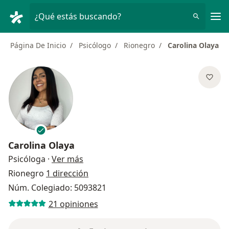
Men
¿Qué estás buscando?
Página De Inicio
Psicólogo
Rionegro
Carolina Olaya
Carolina Olaya
sobre las especializaciones
Psicóloga
·
Ver más
Rionegro
1 dirección
Núm. Colegiado: 5093821
21 opiniones