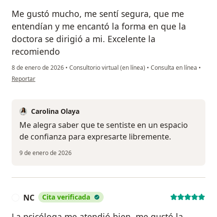
Me gustó mucho, me sentí segura, que me
entendían y me encantó la forma en que la
doctora se dirigió a mi. Excelente la
recomiendo
8 de enero de 2026
•
Consultorio virtual (en línea)
•
Consulta en línea
•
en opinión del usuario Apmm
Reportar
Carolina Olaya
Me alegra saber que te sentiste en un espacio
de confianza para expresarte libremente.
9 de enero de 2026
NC
Cita verificada
N
La psicóloga me atendió bien, me gustó la