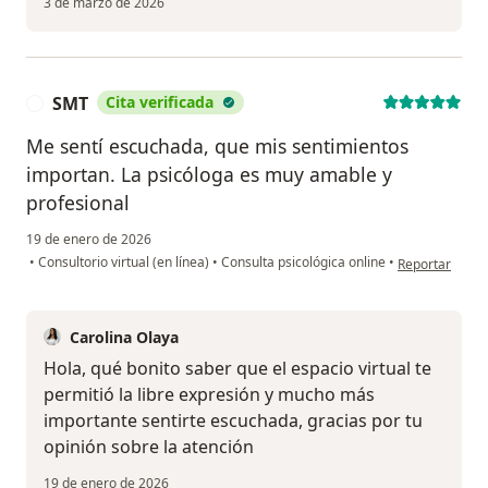
3 de marzo de 2026
SMT
Cita verificada
S
Me sentí escuchada, que mis sentimientos
importan. La psicóloga es muy amable y
profesional
19 de enero de 2026
en opinión del
•
Consultorio virtual (en línea)
•
Consulta psicológica online
•
Reportar
Carolina Olaya
Hola, qué bonito saber que el espacio virtual te
permitió la libre expresión y mucho más
importante sentirte escuchada, gracias por tu
opinión sobre la atención
19 de enero de 2026