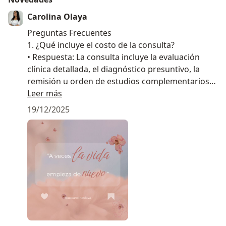
Carolina Olaya
Preguntas Frecuentes
1.⁠ ⁠¿Qué incluye el costo de la consulta?
•⁠ ⁠Respuesta: La consulta incluye la evaluación
clínica detallada, el diagnóstico presuntivo, la
remisión u orden de estudios complementarios
(si son necesarios) .
Leer más
2.⁠ ⁠¿Cuánto tiempo dura la sesión?
19/12/2025
•⁠ ⁠Respuesta: La duración promedio es de 30 a 45
minutos. Mi prioridad es escucharte sin prisas
para entender a fondo tu motivo de consulta.
3.⁠ ⁠¿Atiende urgencias fuera de horario de oficina?
•⁠ ⁠Respuesta: Mi agenda en Doctoralia es para
citas programadas. En caso de una emergencia
médica vital, por favor acude al centro de salud
más cercano. Para dudas post-consulta, puedes
contactarme por el chat de la plataforma.