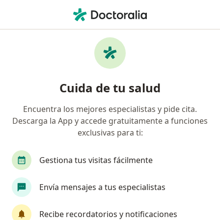
Men
¿Qué estás buscando?
Página De Inicio
Enfermedades
Insatisfacción Personal
Insatisfacción personal -
Cuida de tu salud
Información, expertos y
Encuentra los mejores especialistas y pide cita.
preguntas frecuentes
Descarga la App y accede gratuitamente a funciones
exclusivas para ti:
Gestiona tus visitas fácilmente
Información
Envía mensajes a tus especialistas
Recibe recordatorios y notificaciones