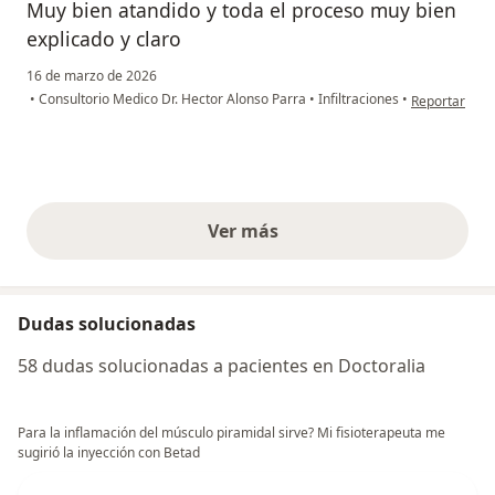
Muy bien atandido y toda el proceso muy bien
explicado y claro
16 de marzo de 2026
en opinión de
•
Consultorio Medico Dr. Hector Alonso Parra
•
Infiltraciones
•
Reportar
Ver más
opiniones anteriores
Dudas solucionadas
58 dudas solucionadas a pacientes en Doctoralia
Para la inflamación del músculo piramidal sirve? Mi fisioterapeuta me
sugirió la inyección con Betad