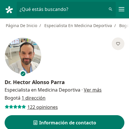
Men
¿Qué estás buscando?
Página De Inicio
Especialista En Medicina Deportiva
Bogo
Dr.
Hector Alonso Parra
sobre las es
Especialista en Medicina Deportiva
·
Ver más
Bogotá
1 dirección
122 opiniones
Información de contacto