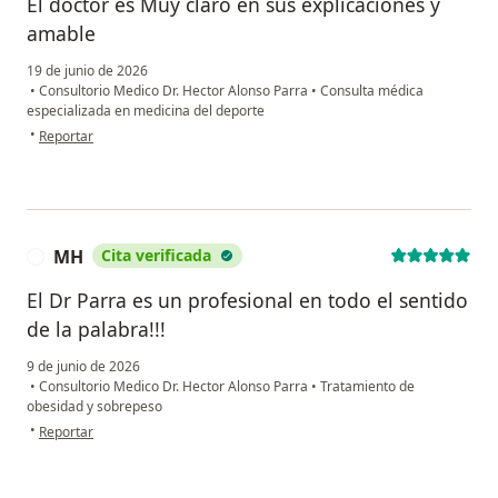
El doctor es Muy claro en sus explicaciones y
amable
19 de junio de 2026
•
Consultorio Medico Dr. Hector Alonso Parra
•
Consulta médica
especializada en medicina del deporte
en opinión del usuario Ar
•
Reportar
MH
Cita verificada
M
El Dr Parra es un profesional en todo el sentido
de la palabra!!!
9 de junio de 2026
•
Consultorio Medico Dr. Hector Alonso Parra
•
Tratamiento de
obesidad y sobrepeso
en opinión del usuario MH
•
Reportar