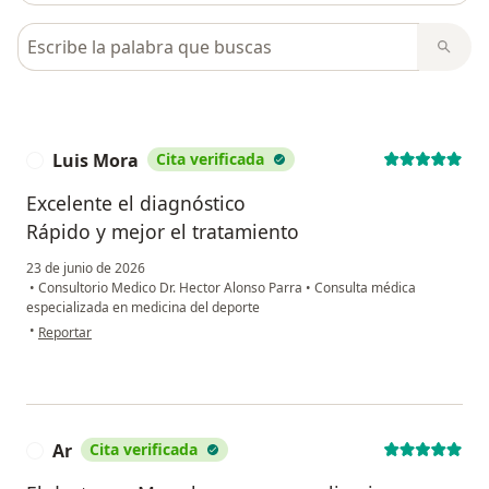
Busca en opiniones
Luis Mora
Cita verificada
L
Excelente el diagnóstico
Rápido y mejor el tratamiento
23 de junio de 2026
•
Consultorio Medico Dr. Hector Alonso Parra
•
Consulta médica
especializada en medicina del deporte
en opinión del usuario Luis Mora
•
Reportar
Ar
Cita verificada
A