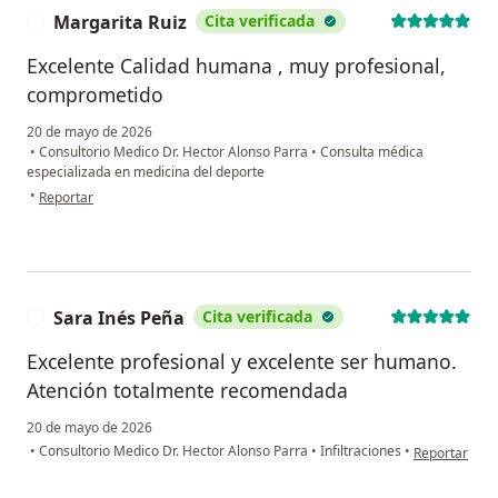
Margarita Ruiz
Cita verificada
M
Excelente Calidad humana , muy profesional,
comprometido
20 de mayo de 2026
•
Consultorio Medico Dr. Hector Alonso Parra
•
Consulta médica
especializada en medicina del deporte
en opinión del usuario Margarita Ruiz
•
Reportar
Sara Inés Peña
Cita verificada
S
Excelente profesional y excelente ser humano.
Atención totalmente recomendada
20 de mayo de 2026
en opinión de
•
Consultorio Medico Dr. Hector Alonso Parra
•
Infiltraciones
•
Reportar