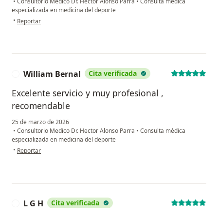
•
Consultorio Medico Dr. Hector Alonso Parra
•
Consulta médica
especializada en medicina del deporte
en opinión del usuario Aam
•
Reportar
William Bernal
Cita verificada
W
Excelente servicio y muy profesional ,
recomendable
25 de marzo de 2026
•
Consultorio Medico Dr. Hector Alonso Parra
•
Consulta médica
especializada en medicina del deporte
en opinión del usuario William Bernal
•
Reportar
L G H
Cita verificada
L