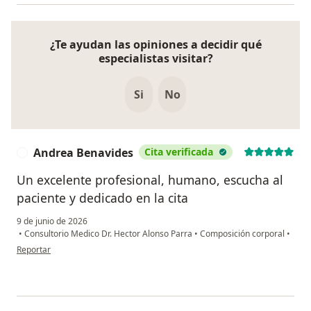
¿Te ayudan las opiniones a decidir qué
especialistas visitar?
Si
No
Andrea Benavides
Cita verificada
A
Un excelente profesional, humano, escucha al
paciente y dedicado en la cita
9 de junio de 2026
•
Consultorio Medico Dr. Hector Alonso Parra
•
Composición corporal
•
en opinión del usuario Andrea Benavides
Reportar