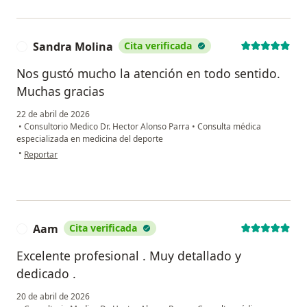
Sandra Molina
Cita verificada
S
Nos gustó mucho la atención en todo sentido.
Muchas gracias
22 de abril de 2026
•
Consultorio Medico Dr. Hector Alonso Parra
•
Consulta médica
especializada en medicina del deporte
en opinión del usuario Sandra Molina
•
Reportar
Aam
Cita verificada
A
Excelente profesional . Muy detallado y
dedicado .
20 de abril de 2026