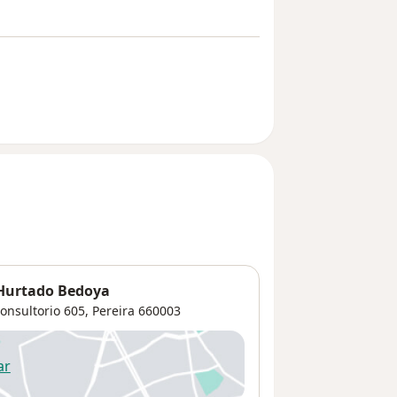
 Hurtado Bedoya
Consultorio 605,
Pereira
660003
ar
 abre en una nueva pestaña