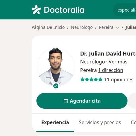
especiali
Página De Inicio
Neurólogo
Pereira
Juli
Cambiar d
Dr.
Julian David Hur
sob
Neurólogo
·
Ver más
Pereira
1 dirección
11 opiniones
Agendar cita
Experiencia
Servicios y precios
Co