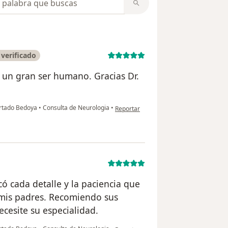
verificado
 un gran ser humano. Gracias Dr.
en opinión del usuario Francy Martinez
urtado Bedoya
•
Consulta de Neurologia
•
Reportar
có cada detalle y la paciencia que
 mis padres. Recomiendo sus
ecesite su especialidad.
en opinión del usuario Silvana