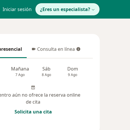
Iniciar sesión
¿Eres un especialista?
presencial
Consulta en línea
resencial
Consulta en línea
Mañana
Sáb
Dom
Lun
Mar
7 Ago
8 Ago
9 Ago
10 Ago
11 Ag
entro aún no ofrece la reserva online
de cita
Solicita una cita
solucionadas (10)