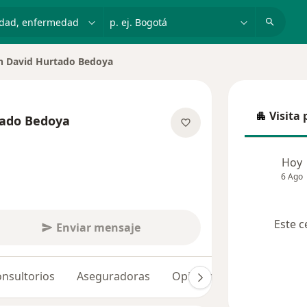
dad, enfermedad o nombre
p. ej. Bogotá
an David Hurtado Bedoya
e ciudad
Visita 
tado Bedoya
Visita p
re las especializaciones
Hoy
6 Ago
Este c
Enviar mensaje
nsultorios
Aseguradoras
Opiniones (11)
Dudas 