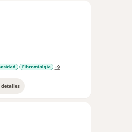
a11y_sr_more_diseases
esidad
Fibromialgia
+9
detalles
bre la experiencia