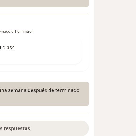
omado el helmintrel
 dias?
r una semana después de terminado
s respuestas