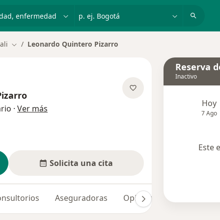
dad, enfermedad o nombre
p. ej. Bogotá
ali
Leonardo Quintero Pizarro
Cambiar de ciudad
Reserva de
Inactivo
izarro
Hoy
sobre las especializaciones
rio
·
Ver más
7 Ago
Este 
Solicita una cita
nsultorios
Aseguradoras
Opiniones
Dudas solu