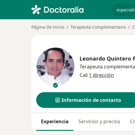
especiali
Página De Inicio
Terapeuta Complementario
C
Leonardo Quintero P
Terapeuta complementa
Cali
1 dirección
Información de contacto
Experiencia
Servicios y precios
Co