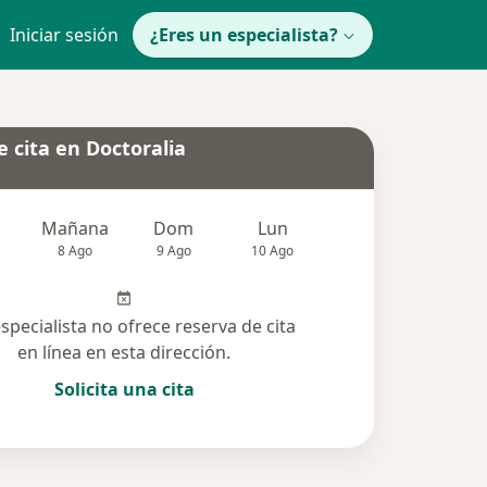
Iniciar sesión
¿Eres un especialista?
 cita en Doctoralia
Mañana
Dom
Lun
Mar
Mié
8 Ago
9 Ago
10 Ago
11 Ago
12 Ag
especialista no ofrece reserva de cita
en línea en esta dirección.
Solicita una cita
cionadas (17)