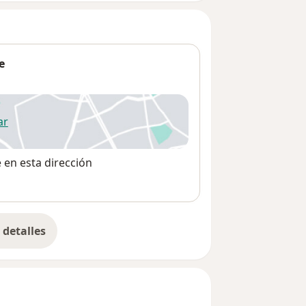
e
ar
 abre en una nueva pestaña
e en esta dirección
detalles
bre la dirección