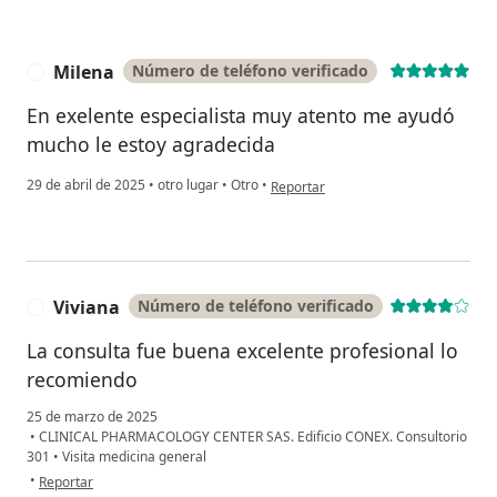
Milena
Número de teléfono verificado
M
En exelente especialista muy atento me ayudó
mucho le estoy agradecida
en opinión del usuario Milena
29 de abril de 2025
•
otro lugar
•
Otro
•
Reportar
Viviana
Número de teléfono verificado
V
La consulta fue buena excelente profesional lo
recomiendo
25 de marzo de 2025
•
CLINICAL PHARMACOLOGY CENTER SAS. Edificio CONEX. Consultorio
301
•
Visita medicina general
en opinión del usuario Viviana
•
Reportar