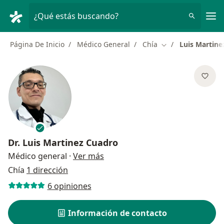
Men
¿Qué estás buscando?
Página De Inicio
Médico General
Chía
Luis Martine
Cambiar de ciuda
Dr.
Luis Martinez Cuadro
sobre las especializaciones
Médico general
·
Ver más
Chía
1 dirección
6 opiniones
Información de contacto