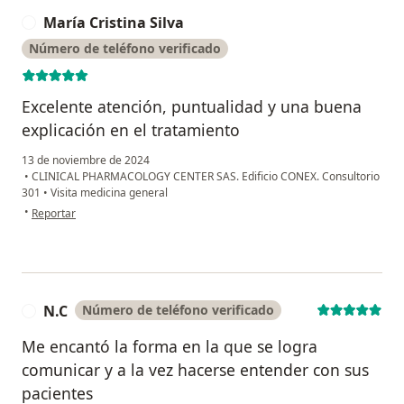
María Cristina Silva
M
Número de teléfono verificado
Excelente atención, puntualidad y una buena
explicación en el tratamiento
13 de noviembre de 2024
•
CLINICAL PHARMACOLOGY CENTER SAS. Edificio CONEX. Consultorio
301
•
Visita medicina general
en opinión del usuario María Cristina Silva
•
Reportar
N.C
Número de teléfono verificado
N
Me encantó la forma en la que se logra
comunicar y a la vez hacerse entender con sus
pacientes