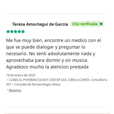
Teresa Amortegui de Garcia
Cita verificada
T
Me fue muy bien, encontre un medico con el
que se puede dialogar y preguntar lo
necesario. No senti adsolutamente nada y
aprovechaba para dormir y oir musica.
Agradezco mucho la atencion prestada
18 de enero de 2025
•
CLINICAL PHARMACOLOGY CENTER SAS. Edificio CONEX. Consultorio
301
•
Consulta de farmacología clínica
en opinión del usuario Teresa Amortegui de Garcia
•
Reportar