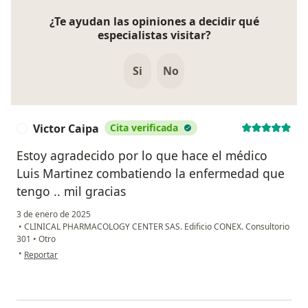
¿Te ayudan las opiniones a decidir qué
especialistas visitar?
Si
No
Victor Caipa
Cita verificada
V
Estoy agradecido por lo que hace el médico
Luis Martinez combatiendo la enfermedad que
tengo .. mil gracias
3 de enero de 2025
•
CLINICAL PHARMACOLOGY CENTER SAS. Edificio CONEX. Consultorio
301
•
Otro
en opinión del usuario Victor Caipa
•
Reportar