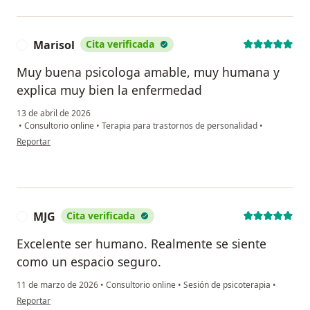
Marisol
Cita verificada
M
Muy buena psicologa amable, muy humana y
explica muy bien la enfermedad
13 de abril de 2026
•
Consultorio online
•
Terapia para trastornos de personalidad
•
en opinión del usuario Marisol
Reportar
MJG
Cita verificada
M
Excelente ser humano. Realmente se siente
como un espacio seguro.
11 de marzo de 2026
•
Consultorio online
•
Sesión de psicoterapia
•
en opinión del usuario MJG
Reportar