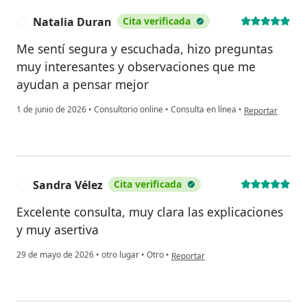
Natalia Duran
Cita verificada
N
Me sentí segura y escuchada, hizo preguntas
muy interesantes y observaciones que me
ayudan a pensar mejor
en opinión del u
1 de junio de 2026
•
Consultorio online
•
Consulta en línea
•
Reportar
Sandra Vélez
Cita verificada
S
Excelente consulta, muy clara las explicaciones
y muy asertiva
en opinión del usuario Sandra Vélez
29 de mayo de 2026
•
otro lugar
•
Otro
•
Reportar