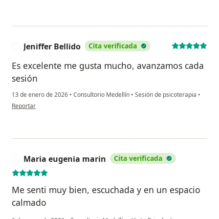
Jeniffer Bellido
Cita verificada
J
Es excelente me gusta mucho, avanzamos cada
sesión
13 de enero de 2026
•
Consultorio Medellín
•
Sesión de psicoterapia
•
en opinión del usuario Jeniffer Bellido
Reportar
Maria eugenia marin
Cita verificada
M
Me senti muy bien, escuchada y en un espacio
calmado
en opinión de