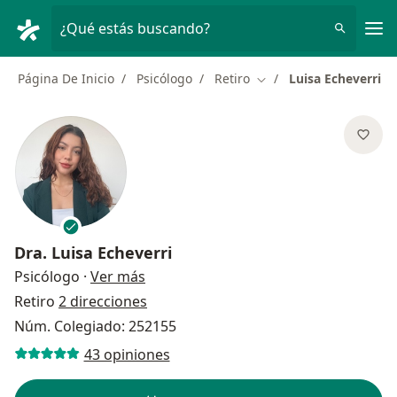
Men
¿Qué estás buscando?
Página De Inicio
Psicólogo
Retiro
Luisa Echeverri
Cambiar de ciudad
Dra.
Luisa Echeverri
sobre las especializaciones
Psicólogo
·
Ver más
Retiro
2 direcciones
Núm. Colegiado: 252155
43 opiniones