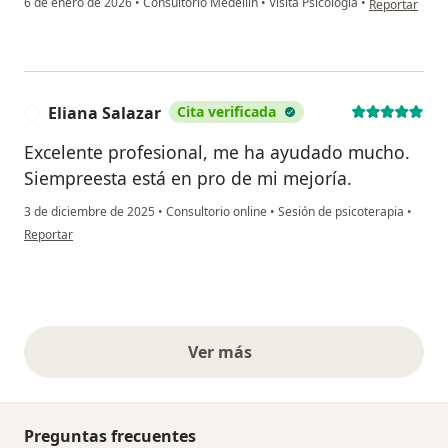
6 de enero de 2026
•
Consultorio Medellín
•
Visita Psicología
•
Reportar
Eliana Salazar
Cita verificada
E
Excelente profesional, me ha ayudado mucho.
Siempreesta está en pro de mi mejoría.
3 de diciembre de 2025
•
Consultorio online
•
Sesión de psicoterapia
•
en opinión del usuario Eliana Salazar
Reportar
Ver más
opiniones anteriores
Preguntas frecuentes