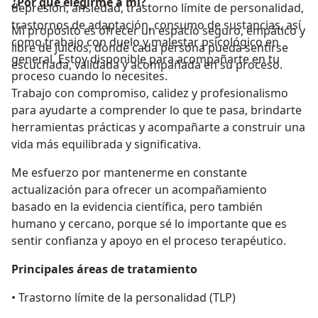
¿Por qué elegirme a mí?
depresión, ansiedad, trastorno límite de personalidad,
trastornos de adaptación, consumo de sustancias, así
Mi propósito es ofrecer un espacio seguro, empático y
como trabajo con duelo y malestar psicológico en
libre de juicios, donde cada persona pueda sentirse
general. Estoy disponible para acompañarte en tu
escuchada, validada y acompañada en su proceso.
proceso cuando lo necesites.
Trabajo con compromiso, calidez y profesionalismo
para ayudarte a comprender lo que te pasa, brindarte
herramientas prácticas y acompañarte a construir una
vida más equilibrada y significativa.
Me esfuerzo por mantenerme en constante
actualización para ofrecer un acompañamiento
basado en la evidencia científica, pero también
humano y cercano, porque sé lo importante que es
sentir confianza y apoyo en el proceso terapéutico.
Principales áreas de tratamiento
• Trastorno límite de la personalidad (TLP)