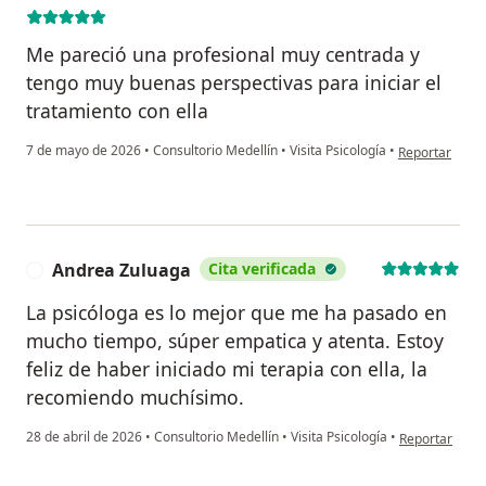
Me pareció una profesional muy centrada y
tengo muy buenas perspectivas para iniciar el
tratamiento con ella
en opinión del
7 de mayo de 2026
•
Consultorio Medellín
•
Visita Psicología
•
Reportar
Andrea Zuluaga
Cita verificada
A
La psicóloga es lo mejor que me ha pasado en
mucho tiempo, súper empatica y atenta. Estoy
feliz de haber iniciado mi terapia con ella, la
recomiendo muchísimo.
en opinión de
28 de abril de 2026
•
Consultorio Medellín
•
Visita Psicología
•
Reportar