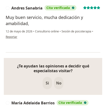
Andres Sanabria
Cita verificada
A
Muy buen servicio, mucha dedicación y
amabilidad,
12 de mayo de 2026
•
Consultorio online
•
Sesión de psicoterapia
•
en opinión del usuario Andres Sanabria
Reportar
¿Te ayudan las opiniones a decidir qué
especialistas visitar?
Si
No
María Adelaida Barrios
Cita verificada
M