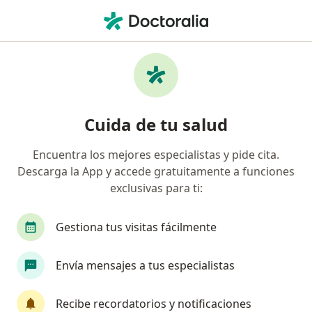
Men
¿Qué estás buscando?
Página De Inicio
Enfermedades
Trastorno De Conducta
Trastorno de conducta -
Cuida de tu salud
Información, expertos y
Encuentra los mejores especialistas y pide cita.
preguntas frecuentes
Descarga la App y accede gratuitamente a funciones
exclusivas para ti:
Gestiona tus visitas fácilmente
Información
Pregunta al Experto
Envía mensajes a tus especialistas
Recibe recordatorios y notificaciones