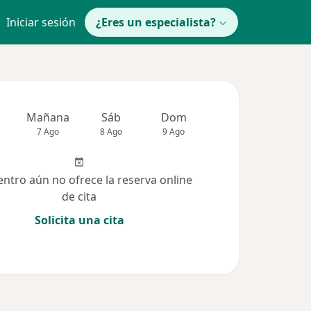
Iniciar sesión
¿Eres un especialista?
Mañana
Sáb
Dom
Lun
Mar
7 Ago
8 Ago
9 Ago
10 Ago
11 Ag
entro aún no ofrece la reserva online
de cita
Solicita una cita