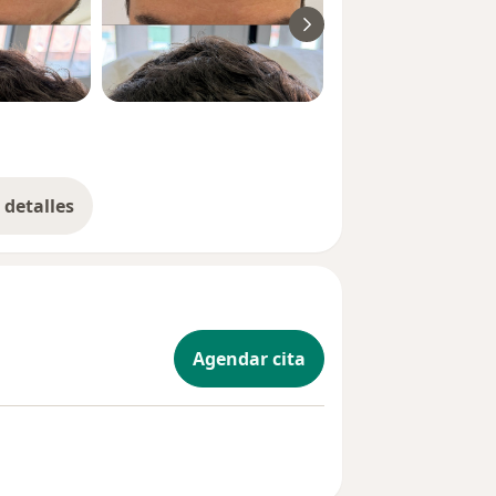
detalles
bre la experiencia
Agendar cita