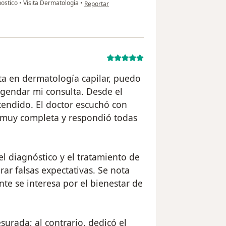
en opinión del usuario Antoine
nostico
•
Visita Dermatología
•
Reportar
ta en dermatología capilar, puedo
agendar mi consulta. Desde el
endido. El doctor escuchó con
n muy completa y respondió todas
l diagnóstico y el tratamiento de
rar falsas expectativas. Se nota
te se interesa por el bienestar de
surada; al contrario, dedicó el