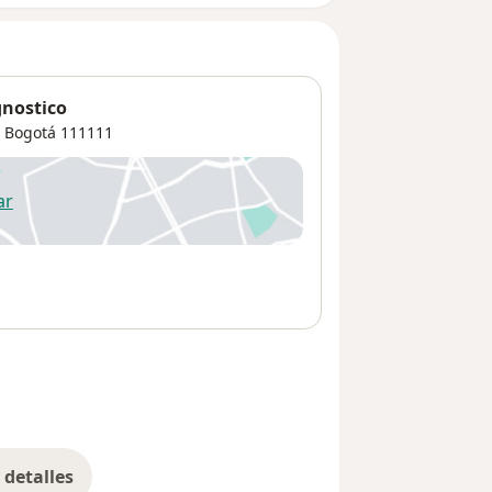
gnostico
,
Bogotá
111111
ar
 abre en una nueva pestaña
detalles
bre la dirección