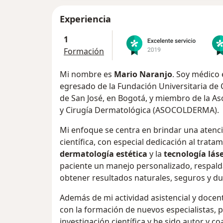
Experiencia
1
Formación
Mi nombre es
Mario Naranjo
. Soy médico 
egresado de la Fundación Universitaria de C
de San José, en Bogotá, y miembro de la A
y Cirugía Dermatológica (ASOCOLDERMA).
Mi enfoque se centra en brindar una atenci
científica, con especial dedicación al trata
dermatología estética
y la
tecnología lás
paciente un manejo personalizado, respalda
obtener resultados naturales, seguros y d
Además de mi actividad asistencial y docent
con la formación de nuevos especialistas, p
investigación científica y he sido autor y c