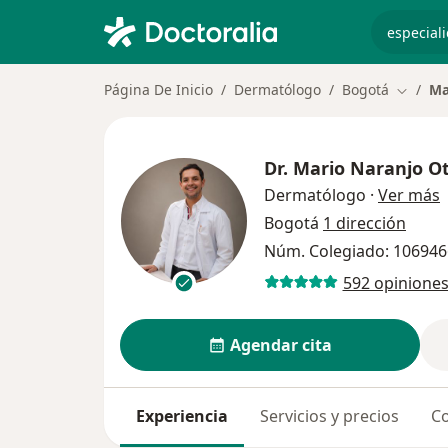
especiali
Página De Inicio
Dermatólogo
Bogotá
Ma
Cambiar
Dr.
Mario Naranjo O
s
Dermatólogo
·
Ver más
Bogotá
1 dirección
Núm. Colegiado: 10694
592 opinione
Agendar cita
Experiencia
Servicios y precios
Co