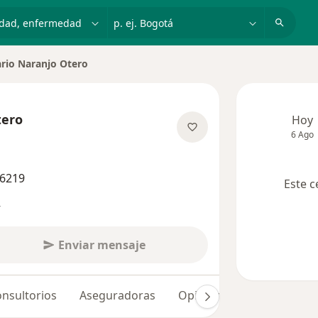
dad, enfermedad o nombre
p. ej. Bogotá
rio Naranjo Otero
 de ciudad
tero
Hoy
6 Ago
obre las especializaciones
66219
Este c
s
Enviar mensaje
nsultorios
Aseguradoras
Opiniones (592)