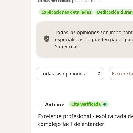
Lo más mencionado por los pacientes
Explicaciones detalladas
Dedicación durant
Todas las opiniones son importante
especialistas no pueden pagar para
Más información sobre
Saber más.
Busca en 
Antoine
Cita verificada
A
Excelente profesional - explica cada d
complejo facil de entender