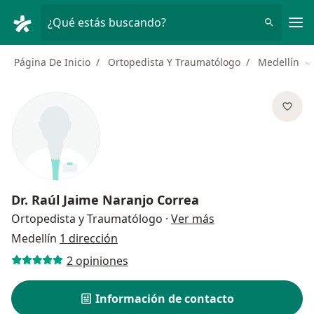
Men
¿Qué estás buscando?
Página De Inicio
Ortopedista Y Traumatólogo
Medellín
C
Dr.
Raúl Jaime Naranjo Correa
sobre las especial
Ortopedista y Traumatólogo
·
Ver más
Medellín
1 dirección
2 opiniones
Información de contacto