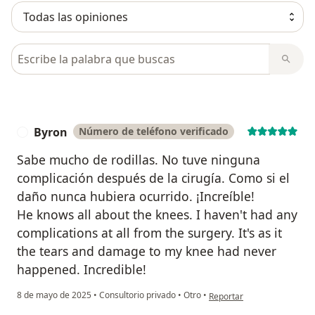
Busca en opiniones
Byron
Número de teléfono verificado
B
Sabe mucho de rodillas. No tuve ninguna
complicación después de la cirugía. Como si el
daño nunca hubiera ocurrido. ¡Increíble!
He knows all about the knees. I haven't had any
complications at all from the surgery. It's as it
the tears and damage to my knee had never
happened. Incredible!
en opinión del usuario Byr
8 de mayo de 2025
•
Consultorio privado
•
Otro
•
Reportar