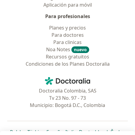
Aplicación para móvil
Para profesionales
Planes y precios
Para doctores
Para clinicas
Noa Notes
nuevo
Recursos gratuitos
Condiciones de los Planes Doctoralia
Contacto
Doctoralia - Página de inicio
Doctoralia Colombia, SAS
Tv 23 No. 97 - 73
Municipio: Bogotá D.C., Colombia
se abre en una nueva pestaña
se abre en una nueva pestaña
se abre en una nueva pestaña
se abre en una nueva pes
se abre en 
se a
Polska
,
Türkiye
,
España
,
Italia
,
Deutschland
,
Česko
,