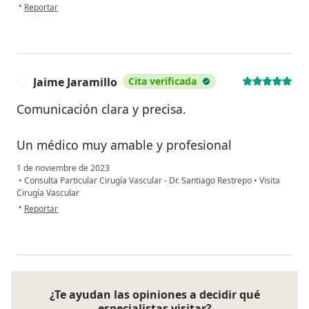
en opinión del usuario Mirian Monsalve
•
Reportar
Jaime Jaramillo
Cita verificada
J
Comunicación clara y precisa.
Un médico muy amable y profesional
1 de noviembre de 2023
•
Consulta Particular Cirugía Vascular - Dr. Santiago Restrepo
•
Visita
Cirugía Vascular
en opinión del usuario Jaime Jaramillo
•
Reportar
¿Te ayudan las opiniones a decidir qué
especialistas visitar?