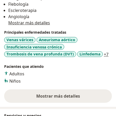
Flebología
legales y humanos a los individuos, las familias, la
Escleroterapia
comunidad y el entorno.
Angiología
Mostrar más detalles
Enfermedades tratadas:
Principales enfermedades tratadas
-Insuficiencia venosa crónica
Venas várices
Aneurisma aórtico
-Varices pélvicas
Insuficiencia venosa crónica
-Trombosis venosa profunda (TVP)
a11
Trombosis de vena profunda (DVT)
Linfedema
+7
-Flebitis
-Enfermedad arterial periférica
Pacientes que atiendo
-Aneurisma de aorta
Adultos
-Enfermedad carotídea
-Pie diabético
Niños
-Malformaciones vasculares
Mostrar más detalles
sobre la experiencia
Procedimientos:
-Escleroterapia con microespuma de varices
Servicios y precios