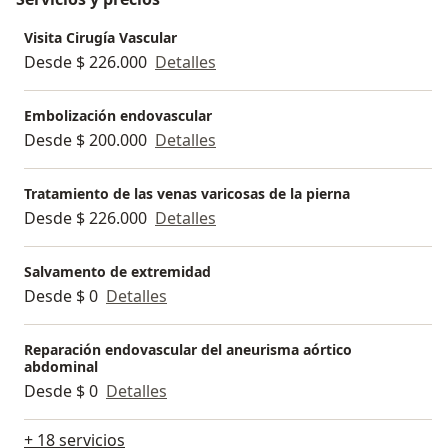
-Ablación por radiofrecuencia de insuficiencia venosa
-Cirugía venosa y arterial
Visita Cirugía Vascular
-Reparo endovascular de aneurisma de aorta
Desde $ 226.000
Detalles
-Tratamiento endovascular de enfermedad arterial y
venosa
Embolización endovascular
-Embolización de varices pélvicas
Desde $ 200.000
Detalles
-Estudios vasculares de cuello, aorta y extremidades
Tratamiento de las venas varicosas de la pierna
Desde $ 226.000
Detalles
Salvamento de extremidad
Desde $ 0
Detalles
Reparación endovascular del aneurisma aórtico
abdominal
Desde $ 0
Detalles
+ 18 servicios