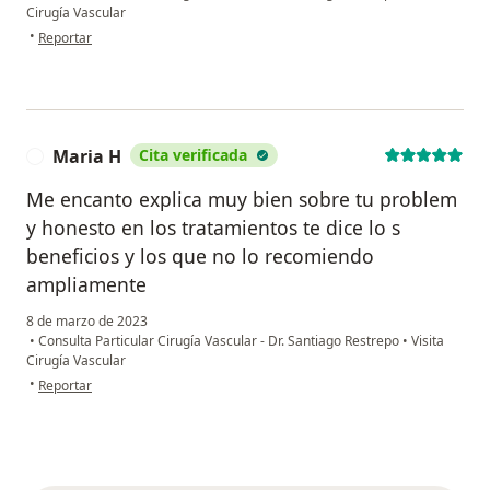
Cirugía Vascular
en opinión del usuario Margarita María Restrepo de Tamayo
•
Reportar
Maria H
Cita verificada
M
Me encanto explica muy bien sobre tu problem
y honesto en los tratamientos te dice lo s
beneficios y los que no lo recomiendo
ampliamente
8 de marzo de 2023
•
Consulta Particular Cirugía Vascular - Dr. Santiago Restrepo
•
Visita
Cirugía Vascular
en opinión del usuario Maria H
•
Reportar