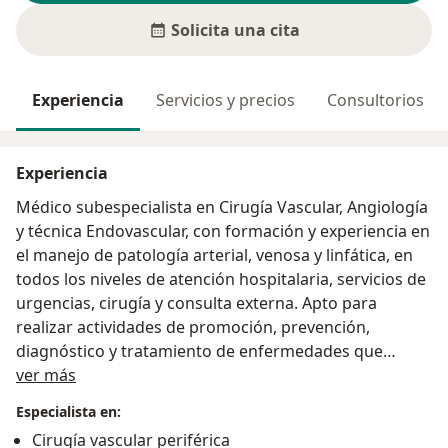
Solicita una cita
Experiencia
Servicios y precios
Consultorios
Experiencia
Médico subespecialista en Cirugía Vascular, Angiología
y técnica Endovascular, con formación y experiencia en
el manejo de patología arterial, venosa y linfática, en
todos los niveles de atención hospitalaria, servicios de
urgencias, cirugía y consulta externa. Apto para
realizar actividades de promoción, prevención,
diagnóstico y tratamiento de enfermedades que
Acerca de mí
afectan el aparato vascular. Profesional integral con
ver más
fundamentación humana, científica y técnica, con
Especialista en:
capacidad de liderazgo para resolver y orientar dentro
Cirugía vascular periférica
de un marco de principios sociales, éticos, morales,