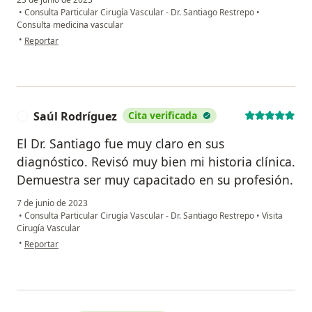
•
Consulta Particular Cirugía Vascular - Dr. Santiago Restrepo
•
Consulta medicina vascular
en opinión del usuario Roció Jaramillo
•
Reportar
Saúl Rodríguez
Cita verificada
S
El Dr. Santiago fue muy claro en sus
diagnóstico. Revisó muy bien mi historia clínica.
Demuestra ser muy capacitado en su profesión.
7 de junio de 2023
•
Consulta Particular Cirugía Vascular - Dr. Santiago Restrepo
•
Visita
Cirugía Vascular
en opinión del usuario Saúl Rodríguez
•
Reportar