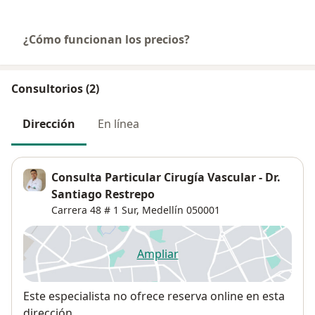
¿Cómo funcionan los precios?
Consultorios (2)
Dirección
En línea
Consulta Particular Cirugía Vascular - Dr.
Santiago Restrepo
Carrera 48 # 1 Sur,
Medellín
050001
Ampliar
se abre en una nueva pestañ
Disponibilidad
Este especialista no ofrece reserva online en esta
dirección