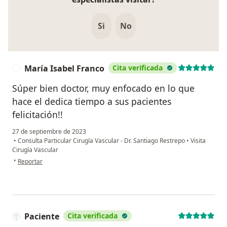
Si
No
María Isabel Franco
Cita verificada
M
Súper bien doctor, muy enfocado en lo que
hace el dedica tiempo a sus pacientes
felicitación!!
27 de septiembre de 2023
•
Consulta Particular Cirugía Vascular - Dr. Santiago Restrepo
•
Visita
Cirugía Vascular
en opinión del usuario María Isabel Franco
•
Reportar
Paciente
Cita verificada