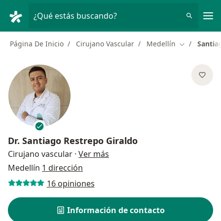
Men
¿Qué estás buscando?
Página De Inicio
Cirujano Vascular
Medellín
Santia
Cambiar de 
Dr.
Santiago Restrepo Giraldo
sobre las especializaciones
Cirujano vascular
·
Ver más
Medellín
1 dirección
16 opiniones
Información de contacto