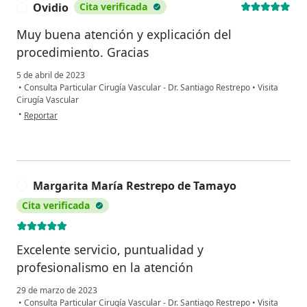
Ovidio
Cita verificada
O
Muy buena atención y explicación del
procedimiento. Gracias
5 de abril de 2023
•
Consulta Particular Cirugía Vascular - Dr. Santiago Restrepo
•
Visita
Cirugía Vascular
en opinión del usuario Ovidio
•
Reportar
Margarita María Restrepo de Tamayo
M
Cita verificada
Excelente servicio, puntualidad y
profesionalismo en la atención
29 de marzo de 2023
•
Consulta Particular Cirugía Vascular - Dr. Santiago Restrepo
•
Visita