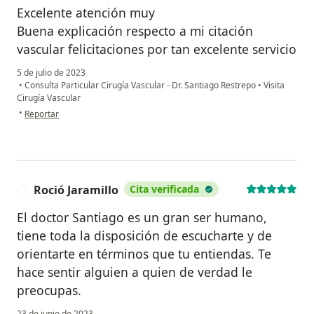
Excelente atención muy
Buena explicación respecto a mi citación
vascular felicitaciones por tan excelente servicio
5 de julio de 2023
•
Consulta Particular Cirugía Vascular - Dr. Santiago Restrepo
•
Visita
Cirugía Vascular
en opinión del usuario Paciente
•
Reportar
Roció Jaramillo
Cita verificada
R
El doctor Santiago es un gran ser humano,
tiene toda la disposición de escucharte y de
orientarte en términos que tu entiendas. Te
hace sentir alguien a quien de verdad le
preocupas.
23 de junio de 2023