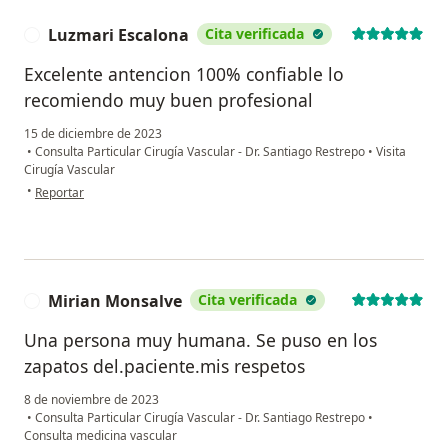
Luzmari Escalona
Cita verificada
L
Excelente antencion 100% confiable lo
recomiendo muy buen profesional
15 de diciembre de 2023
•
Consulta Particular Cirugía Vascular - Dr. Santiago Restrepo
•
Visita
Cirugía Vascular
en opinión del usuario Luzmari Escalona
•
Reportar
Mirian Monsalve
Cita verificada
M
Una persona muy humana. Se puso en los
zapatos del.paciente.mis respetos
8 de noviembre de 2023
•
Consulta Particular Cirugía Vascular - Dr. Santiago Restrepo
•
Consulta medicina vascular