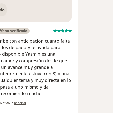
No
fono verificado
ibe con anticipacion cuanto falta
dos de pago y te ayuda para
o disponible Yasmin es una
ho amor y compresión desde que
o un avance muy grande a
anteriormente estuve con 3) y una
ualquier tema y muy directa en lo
e pasa a uno mismo y da
La recomiendo mucho
en opinión del usuario Ana María Montañez
ndividual
•
Reportar