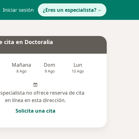
Iniciar sesión
¿Eres un especialista?
 cita en Doctoralia
Mañana
Dom
Lun
Mar
Mié
8 Ago
9 Ago
10 Ago
11 Ago
12 Ag
especialista no ofrece reserva de cita
en línea en esta dirección.
Solicita una cita