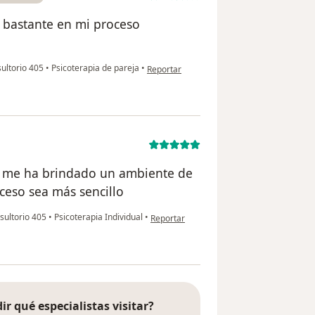
 bastante en mi proceso
en opinión del usuario Milena Urbina
sultorio 405
•
Psicoterapia de pareja
•
Reportar
e me ha brindado un ambiente de
ceso sea más sencillo
en opinión del usuario Paula
nsultorio 405
•
Psicoterapia Individual
•
Reportar
ir qué especialistas visitar?