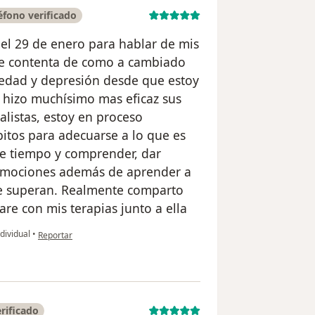
fono verificado
el 29 de enero para hablar de mis
te contenta de como a cambiado
iedad y depresión desde que estoy
 hizo muchísimo mas eficaz sus
alistas, estoy en proceso
itos para adecuarse a lo que es
me tiempo y comprender, dar
 emociones además de aprender a
me superan. Realmente comparto
are con mis terapias junto a ella
en opinión del usuario Ana María Montañez
dividual
•
Reportar
rificado