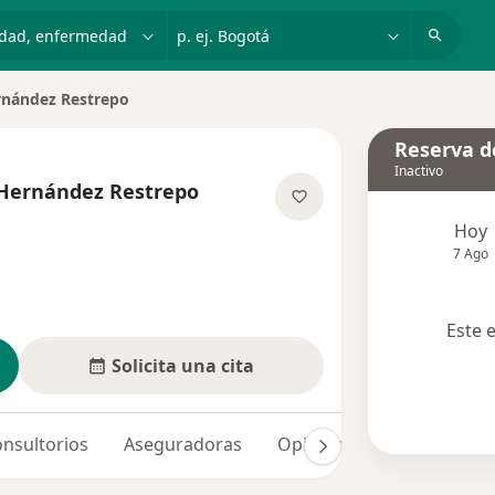
dad, enfermedad o nombre
p. ej. Bogotá
rnández Restrepo
Reserva de
Inactivo
Hernández Restrepo
e las especializaciones
Hoy
7 Ago
Este 
Solicita una cita
nsultorios
Aseguradoras
Opiniones (33)