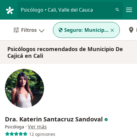
Men
Psicólogo • Cali, Valle del Cauca
Filtros
Seguro:
Municipio De Cajicá
Psicólogos recomendados de Municipio De
Cajicá en Cali
Dra. Katerin Santacruz Sandoval
·
Ver más
Psicóloga
12 opiniones