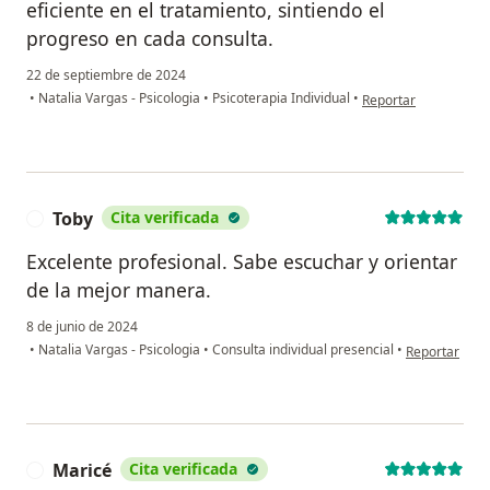
eficiente en el tratamiento, sintiendo el
progreso en cada consulta.
22 de septiembre de 2024
en opinión del usuar
•
Natalia Vargas - Psicologia
•
Psicoterapia Individual
•
Reportar
Toby
Cita verificada
T
Excelente profesional. Sabe escuchar y orientar
de la mejor manera.
8 de junio de 2024
en opinión de
•
Natalia Vargas - Psicologia
•
Consulta individual presencial
•
Reportar
Maricé
Cita verificada
M