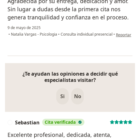
Agradecida por su entrega, dedicación y amor.
Sin lugar a dudas desde la primera cita nos
genera tranquilidad y confianza en el proceso.
9 de mayo de 2025
en opinión del
•
Natalia Vargas - Psicologia
•
Consulta individual presencial
•
Reportar
¿Te ayudan las opiniones a decidir qué
especialistas visitar?
Si
No
Sebastian
Cita verificada
S
Excelente profesional, dedicada, atenta,