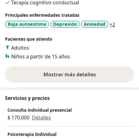
Terapia cognitivo conductual
Principales enfermedades tratadas
a11y_sr_m
Baja autoestima
Depresión
Ansiedad
+2
Pacientes que atiendo
Adultos
Niños a partir de 15 años
Mostrar más detalles
sobre la experiencia
Servicios y precios
Consulta individual presencial
$ 170.000
Detalles
Psicoterapia Individual