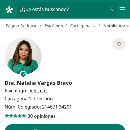
Men
¿Qué estás buscando?
Página De Inicio
Psicólogo
Cartagena
Natalia Varg
Cambiar de ciudad
Dra.
Natalia Vargas Bravo
sobre las especializaciones
Psicólogo
·
Ver más
Cartagena
1 dirección
Núm. Colegiado: 214671 34201
30 opiniones