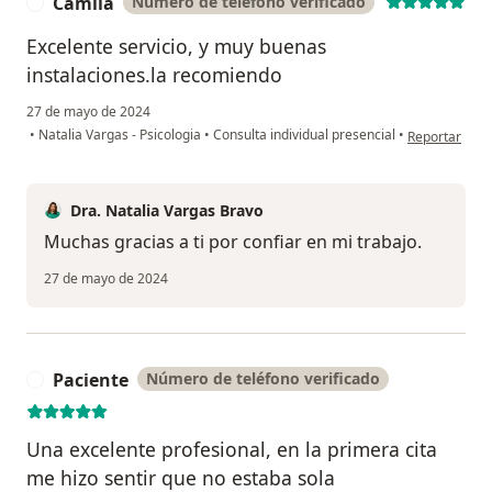
Camila
Número de teléfono verificado
C
Excelente servicio, y muy buenas
instalaciones.la recomiendo
27 de mayo de 2024
en opinión de
•
Natalia Vargas - Psicologia
•
Consulta individual presencial
•
Reportar
Dra. Natalia Vargas Bravo
Muchas gracias a ti por confiar en mi trabajo.
27 de mayo de 2024
Paciente
Número de teléfono verificado
P
Una excelente profesional, en la primera cita
me hizo sentir que no estaba sola