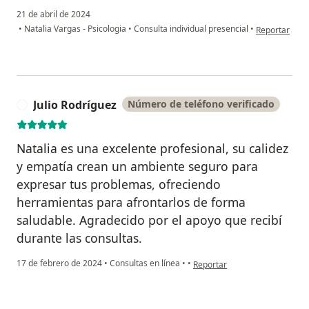
21 de abril de 2024
en opinión de
•
Natalia Vargas - Psicologia
•
Consulta individual presencial
•
Reportar
Julio Rodríguez
Número de teléfono verificado
J
Natalia es una excelente profesional, su calidez
y empatía crean un ambiente seguro para
expresar tus problemas, ofreciendo
herramientas para afrontarlos de forma
saludable. Agradecido por el apoyo que recibí
durante las consultas.
en opinión del usuario Julio R
17 de febrero de 2024
•
Consultas en línea
•
•
Reportar