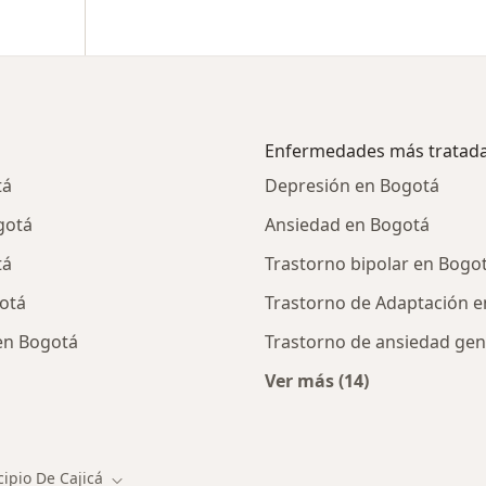
Enfermedades más tratad
tá
Depresión en Bogotá
gotá
Ansiedad en Bogotá
tá
Trastorno bipolar en Bogo
otá
Trastorno de Adaptación 
en Bogotá
Trastorno de ansiedad gen
Ver más (14)
alistas de Municipio De Cajicá
Más en esta catego
ipio De Cajicá
Cambiar de ciudad