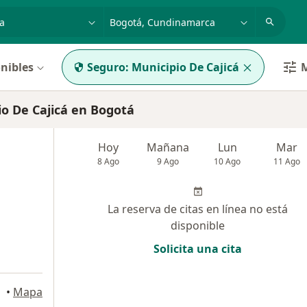
dad, enfermedad o nombre
p. ej. Bogotá
nibles
Seguro:
Municipio De Cajicá
M
o De Cajicá en Bogotá
Hoy
Mañana
Lun
Mar
8 Ago
9 Ago
10 Ago
11 Ago
La reserva de citas en línea no está
disponible
Solicita una cita
•
Mapa