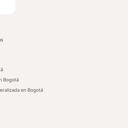
as
tá
en Bogotá
eralizada en Bogotá
ría: Enfermedades más tratadas