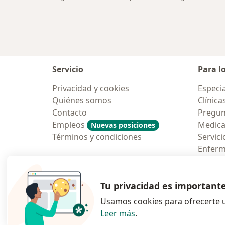
Servicio
Para l
Privacidad y cookies
Especia
Quiénes somos
Clínica
Contacto
Pregun
Empleos
Medic
Nuevas posiciones
Términos y condiciones
Servici
Enfer
Pregun
Aplicac
Tu privacidad es important
Usamos cookies para ofrecerte u
Leer más
.
se abre en una n
se abre 
s
Polska
,
Türkiye
,
España
,