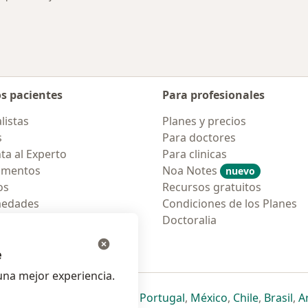
os pacientes
Para profesionales
listas
Planes y precios
s
Para doctores
ta al Experto
Para clinicas
amentos
Noa Notes
nuevo
os
Recursos gratuitos
medades
Condiciones de los Planes
tas Frecuentes
Doctoralia
ión para móvil
e
na mejor experiencia.
ueva pestaña
en una nueva pestaña
e abre en una nueva pestaña
se abre en una nueva pestaña
se abre en una nueva pestaña
se abre en una nueva pestaña
se abre en una nueva p
se abre en una
se abre e
se
Italia
,
Deutschland
,
Česko
,
Portugal
,
México
,
Chile
,
Brasil
,
A