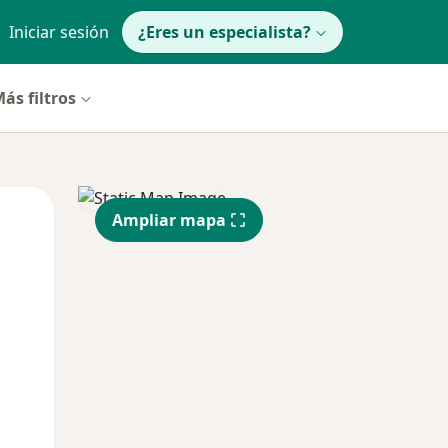
Iniciar sesión
¿Eres un especialista?
ás filtros
Mié
Jue
Vie
Ampliar mapa
12 Ago
13 Ago
14 Ago