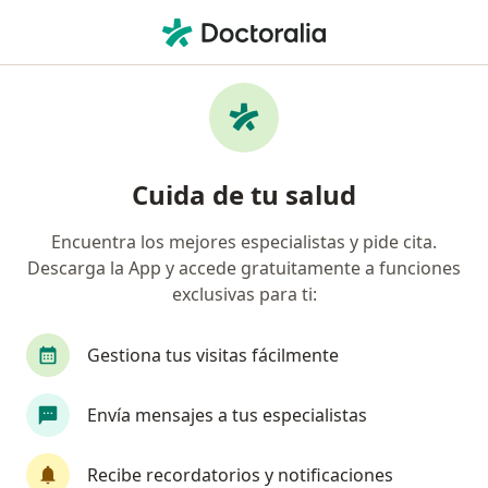
Men
Esquizofrenia • Valledupar, César
Filtros
• 1
Seguro
Mapa
Especialistas en Esquizofrenia en
Cuida de tu salud
Valledupar
Encuentra los mejores especialistas y pide cita.
Descarga la App y accede gratuitamente a funciones
¿Qué especialidad estás buscando?
exclusivas para ti:
Psiquiatra
Psicólogo
Gestiona tus visitas fácilmente
Envía mensajes a tus especialistas
Recibe recordatorios y notificaciones